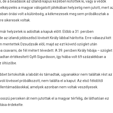
, de a beadások az izlandi kapus kezében kötöttek ki, vagy a védők
lt elképzelés a magyar válogatott játékában helyzetig nem jutott, mert a
lásban óriási volt a különbség, a kékmezesek meg sem próbálkoztak a
re sikeresek voltak.
már helyzetek is adódtak a kapuk előtt. Előbb a 31. percben
 az izlandi jobbszélső lövését Király lábbal hárította. Erre válaszul két
an mentettek Dzsudzsák elől, majd az ezt követő szöglet után
a csavarni, de fél métert tévedett. A 39. percben Király hibája – szöglet
adtan értékesített Gylfi Sigurdsson, így hiába volt 69 százalékban a
z öltözőbe.
bbet birtokolták a labdát és támadtak, ugyanakkor nem találtak rést az
oli lövéssel próbálkozott, nem találta el a kaput. Az első félidőtől
 ellentámadásokkal, amelyek azonban nem voltak veszélyesek.
osszú perceken át nem jutottak el a magyar térfélig, de láthatóan ez
tása érdekelte.