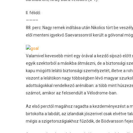
II. félidő:
———–
88. perc: Nagy remek indítása után Nikolics tört be veszél
elől menteni igyekvő Saevarssonról került a gólvonal mög
Valamivel kevesebb mint egy órával a kezdő sípszó előtt
egyik szektorból a másikba átmászni, de a biztonsági s
kapu mögötti lelátó biztonsági személyzetét, illetve a r
viszont a lelátókon nagy többségben lévő magyar szurkol
adottságokkal rendelkező arénában: a több mint húszezer
számot, amikor az felcsendült a Vélodrome-ban.
Az első perctől magához ragadta a kezdeményezést a mag
birtokolta a labdát, az izlandiak jószerivel csak elvétve tal
mégis a szigetországiakhoz fűződik, de Bödvarsson fejese