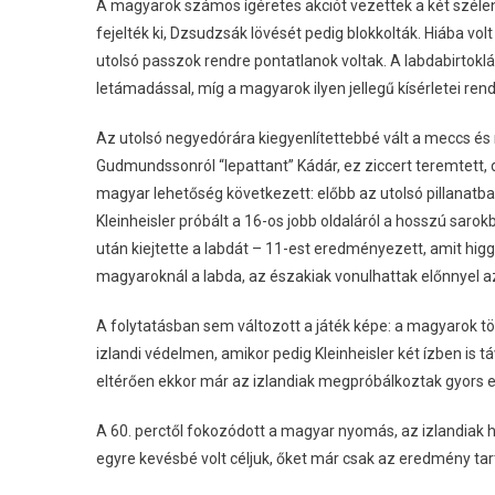
A magyarok számos ígéretes akciót vezettek a két szélen
fejelték ki, Dzsudzsák lövését pedig blokkolták. Hiába vo
utolsó passzok rendre pontatlanok voltak. A labdabirtok
letámadással, míg a magyarok ilyen jellegű kísérletei rend
Az utolsó negyedórára kiegyenlítettebbé vált a meccs és 
Gudmundssonról “lepattant” Kádár, ez ziccert teremtett, de
magyar lehetőség következett: előbb az utolsó pillanatb
Kleinheisler próbált a 16-os jobb oldaláról a hosszú sarokb
után kiejtette a labdát – 11-est eredményezett, amit higg
magyaroknál a labda, az északiak vonulhattak előnnyel a
A folytatásban sem változott a játék képe: a magyarok tö
izlandi védelmen, amikor pedig Kleinheisler két ízben is táv
eltérően ekkor már az izlandiak megpróbálkoztak gyors
A 60. perctől fokozódott a magyar nyomás, az izlandiak h
egyre kevésbé volt céljuk, őket már csak az eredmény tar