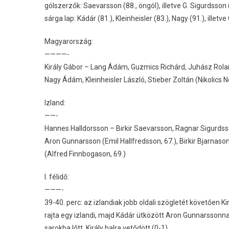
gólszerzők: Saevarsson (88., öngól), illetve G. Sigurdsson 
sárga lap: Kádár (81.), Kleinheisler (83.), Nagy (91.), ill
Magyarország:
————-
Király Gábor – Lang Ádám, Guzmics Richárd, Juhász Rola
Nagy Ádám, Kleinheisler László, Stieber Zoltán (Nikolics 
Izland:
——-
Hannes Halldorsson – Birkir Saevarsson, Ragnar Sigurdss
Aron Gunnarsson (Emil Hallfredsson, 67.), Birkir Bjarnaso
(Alfred Finnbogason, 69.)
I. félidő:
———-
39-40. perc: az izlandiak jobb oldali szögletét követően Ki
rajta egy izlandi, majd Kádár ütközött Aron Gunnarssonnal,
sarokba lőtt, Király balra vetődött (0-1).