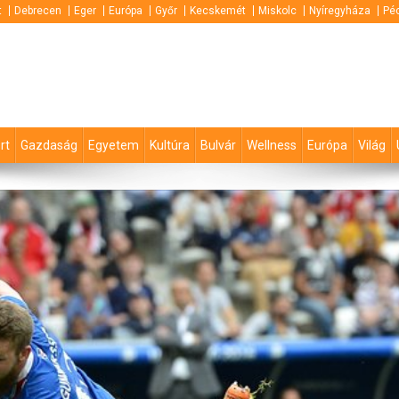
t
Debrecen
Eger
Európa
Győr
Kecskemét
Miskolc
Nyíregyháza
Pé
rt
Gazdaság
Egyetem
Kultúra
Bulvár
Wellness
Európa
Világ