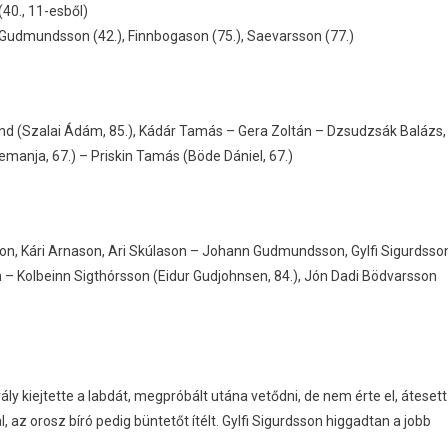
(40., 11-esből)
etve Gudmundsson (42.), Finnbogason (75.), Saevarsson (77.)
nd (Szalai Ádám, 85.), Kádár Tamás – Gera Zoltán – Dzsudzsák Balázs,
Nemanja, 67.) – Priskin Tamás (Böde Dániel, 67.)
on, Kári Arnason, Ari Skúlason – Johann Gudmundsson, Gylfi Sigurdsso
n – Kolbeinn Sigthórsson (Eidur Gudjohnsen, 84.), Jón Dadi Bödvarsson
rály kiejtette a labdát, megpróbált utána vetődni, de nem érte el, átesett
 az orosz bíró pedig büntetőt ítélt. Gylfi Sigurdsson higgadtan a jobb