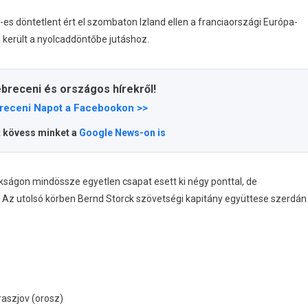
es döntetlent ért el szombaton Izland ellen a franciaországi Európa-
 került a nyolcaddöntőbe jutáshoz.
ebreceni és országos hírekről!
receni Napot a Facebookon >>
t kövess minket a
Google News-on is
kságon mindössze egyetlen csapat esett ki négy ponttal, de
Az utolsó körben Bernd Storck szövetségi kapitány együttese szerdán
raszjov (orosz)