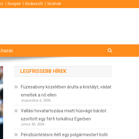
cs
Szeged
Szoboszló
Szolnok
Utazás
LEGFRISSEBB HÍREK
Füzesabony közelében árulta a kristályt, vádat
emeltek a nő ellen
augusztus 6, 2026
Vallási hovatartozása miatt húsvágó bárdot
szorított egy férfi torkához Egerben
július 30, 2026
Pénzbüntetésre ítélt egy polgármestert bolti