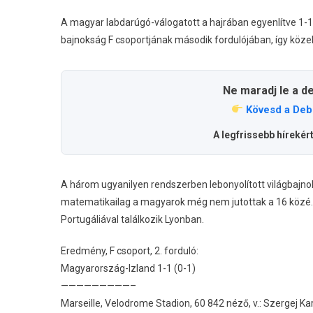
A magyar labdarúgó-válogatott a hajrában egyenlítve 1-1-
bajnokság F csoportjának második fordulójában, így közel
Ne maradj le a d
Kövesd a Deb
A legfrissebb hírekér
A három ugyanilyen rendszerben lebonyolított világbajno
matematikailag a magyarok még nem jutottak a 16 közé. 
Portugáliával találkozik Lyonban.
Eredmény, F csoport, 2. forduló:
Magyarország-Izland 1-1 (0-1)
—————————–
Marseille, Velodrome Stadion, 60 842 néző, v.: Szergej Ka