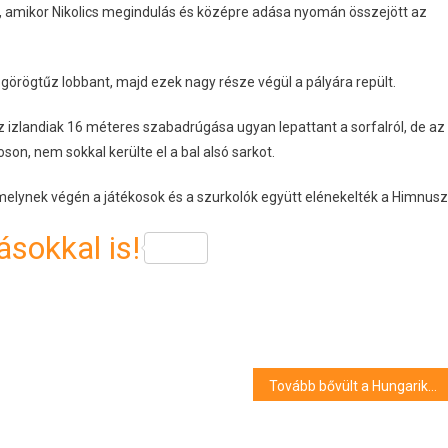
, amikor Nikolics megindulás és középre adása nyomán összejött az
örögtűz lobbant, majd ezek nagy része végül a pályára repült.
izlandiak 16 méteres szabadrúgása ugyan lepattant a sorfalról, de az
on, nem sokkal kerülte el a bal alsó sarkot.
elynek végén a játékosok és a szurkolók együtt elénekelték a Himnusz
sokkal is!
Tovább bővült a Hungarikumok Gyűjteménye és a Magyar Értéktár