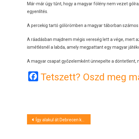
Már-már úgy tűnt, hogy a magyar fölény nem vezet gólra
egyenlítés.
A percekig tartó gólörömben a magyar táborban számos g
A ráadásban majdnem mégis vereség lett a vége, mert az 
ismétlésnél a labda, amely megpattant egy magyar játékos
A magyar csapat győzelemként ünnepelte a döntetlent, m
Facebook
Tetszett? Oszd meg má
Bejegyzés
Így alakul át Debrecen közlekedése másfél milliárd forintból
navigáció