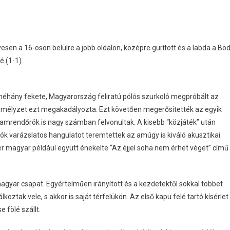
yesen a 16-oson belülre a jobb oldalon, középre gurított és a labda a Bö
é (1-1).
 néhány fekete, Magyarország feliratú pólós szurkoló megpróbált az
zemélyzet ezt megakadályozta. Ezt követően megerősítették az egyik
ohamrendőrök is nagy számban felvonultak. A kisebb “közjáték” után
ók varázslatos hangulatot teremtettek az amúgy is kiváló akusztikai
 magyar például együtt énekelte “Az éjjel soha nem érhet véget” című
yar csapat. Egyértelműen irányított és a kezdetektől sokkal többet
álkoztak vele, s akkor is saját térfelükön. Az első kapu felé tartó kísérlet
 fölé szállt.