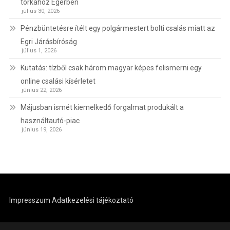
torkához Egerben
július 30, 2026
Pénzbüntetésre ítélt egy polgármestert bolti csalás miatt az
Egri Járásbíróság
július 1, 2026
Kutatás: tízből csak három magyar képes felismerni egy
online csalási kísérletet
június 22, 2026
Májusban ismét kiemelkedő forgalmat produkált a
használtautó-piac
június 19, 2026
Impresszum
Adatkezelési tájékoztató