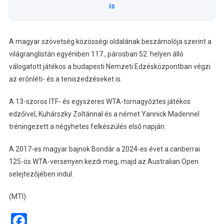
is
A magyar szövetség közösségi oldalának beszámolója szerint a
világranglistán egyéniben 117., párosban 52. helyen álló
válogatott játékos a budapesti Nemzeti Edzésközpontban végzi
az erőnléti- és a teniszedzéseket is.
A 13-szoros ITF- és egyszeres WTA-tornagyőztes játékos
edzőivel, Kuhárszky Zoltánnal és a német Yannick Madennel
tréningezett a négyhetes felkészülés első napján.
A 2017-es magyar bajnok Bondár a 2024-es évet a canberrai
125-ös WTA-versenyen kezdi meg, majd az Australian Open
selejtezőjében indul.
(MTI)
Facebook