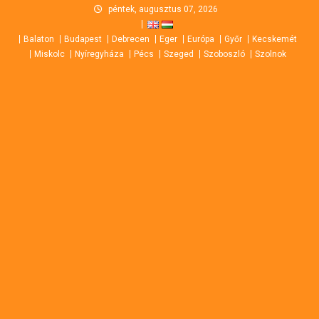
Skip
péntek, augusztus 07, 2026
to
Balaton
Budapest
Debrecen
Eger
Európa
Győr
Kecskemét
content
Miskolc
Nyíregyháza
Pécs
Szeged
Szoboszló
Szolnok