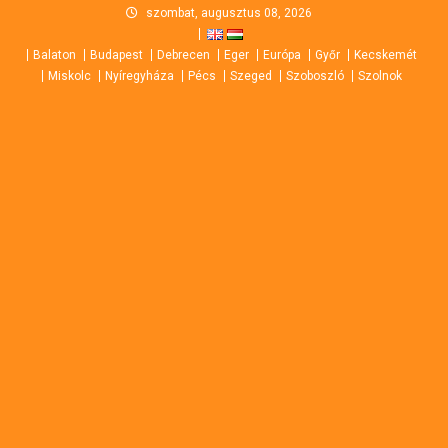
Skip
szombat, augusztus 08, 2026
to
Balaton
Budapest
Debrecen
Eger
Európa
Győr
Kecskemét
content
Miskolc
Nyíregyháza
Pécs
Szeged
Szoboszló
Szolnok