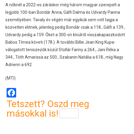
A nőknél a 2022-es záráskor még három magyar szerepelt a
legjobb 100-ban Bondár Anna, Gálfi Dalma és Udvardy Panna
személyében. Tavaly év végén már egyikük sem volt tagja a
közvetlen elitnek, jelenleg pedig Bondár csak a 118., Gálfi a 139.,
Udvardy pedig a 159. Őket a 300-on kívülről visszakapaszkodott
Babos Tímea követi (178.). A további Billie Jean King Kupa-
válogatott teniszezők közül Stollár Fanny a 264., Jani Réka a
344., Tóth Amarissa az 500., Szabanin Natália a 618., míg Nagy
Adrienn a 692.
(MTI)
Facebook
Tetszett? Oszd meg
másokkal is!