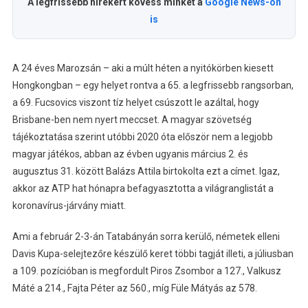
A legfrissebb hírekért kövess minket a
Google News-on
is
A 24 éves Marozsán – aki a múlt héten a nyitókörben kiesett
Hongkongban – egy helyet rontva a 65. a legfrissebb rangsorban,
a 69. Fucsovics viszont tíz helyet csúszott le azáltal, hogy
Brisbane-ben nem nyert meccset. A magyar szövetség
tájékoztatása szerint utóbbi 2020 óta először nem a legjobb
magyar játékos, abban az évben ugyanis március 2. és
augusztus 31. között Balázs Attila birtokolta ezt a címet. Igaz,
akkor az ATP hat hónapra befagyasztotta a világranglistát a
koronavírus-járvány miatt.
Ami a február 2-3-án Tatabányán sorra kerülő, németek elleni
Davis Kupa-selejtezőre készülő keret többi tagját illeti, a júliusban
a 109. pozícióban is megfordult Piros Zsombor a 127., Valkusz
Máté a 214., Fajta Péter az 560., míg Füle Mátyás az 578.