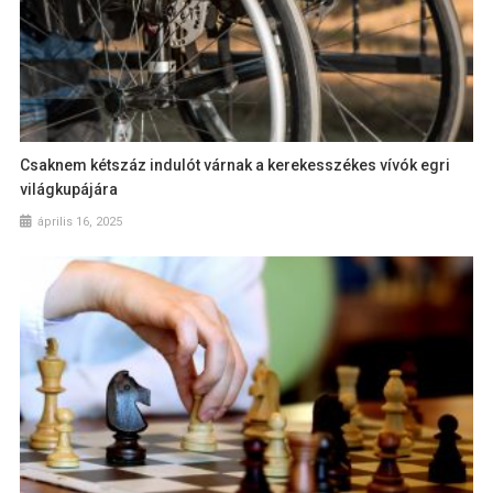
Csaknem kétszáz indulót várnak a kerekesszékes vívók egri
világkupájára
április 16, 2025