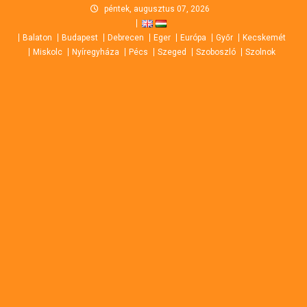
Skip
péntek, augusztus 07, 2026
to
Balaton
Budapest
Debrecen
Eger
Európa
Győr
Kecskemét
content
Miskolc
Nyíregyháza
Pécs
Szeged
Szoboszló
Szolnok