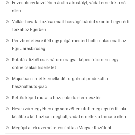
Füzesabony közelében árulta a kristályt, vádat emeltek a nő
ellen
Vallási hovatartozása miatt húsvágó bárdot szorított egy férfi
torkához Egerben
Pénzbüntetésre ítélt egy polgármestert bolti csalás miatt az
Egri Járásbíróság
Kutatás: tízből csak három magyar képes felismerni egy
online csalási kísérletet
Májusban ismét kiemelkedő forgalmat produkált a
használtautó-piac
Kettős képet mutat a hazai uborka-termesztés
Heves vármegyében egy sörözőben ütött meg egy férfit, aki
később a kórházban meghalt, vádat emeltek a támadó ellen
Megújul a téli üzemeltetési flotta a Magyar Közútnál