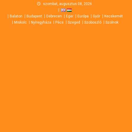
Skip
szombat, augusztus 08, 2026
to
Balaton
Budapest
Debrecen
Eger
Európa
Győr
Kecskemét
content
Miskolc
Nyíregyháza
Pécs
Szeged
Szoboszló
Szolnok