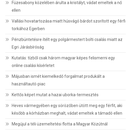
Füzesabony közelében árulta a kristályt, vádat emeltek a nő
ellen
Vallási hovatartozása miatt húsvágó bárdot szorított egy férfi
torkához Egerben
Pénzbüntetésre ítélt egy polgármestert bolti csalás miatt az
Egri Járásbíróság
Kutatás: tízből csak három magyar képes felismerni egy
online csalási kísérletet
Májusban ismét kiemelkedő forgalmat produkált a
használtautó-piac
Kettős képet mutat a hazai uborka-termesztés
Heves vármegyében egy sörözőben ütött meg egy férfit, aki
később a kórházban meghalt, vádat emeltek a támadó ellen
Megújul a téli üzemeltetési flotta a Magyar Közútnál