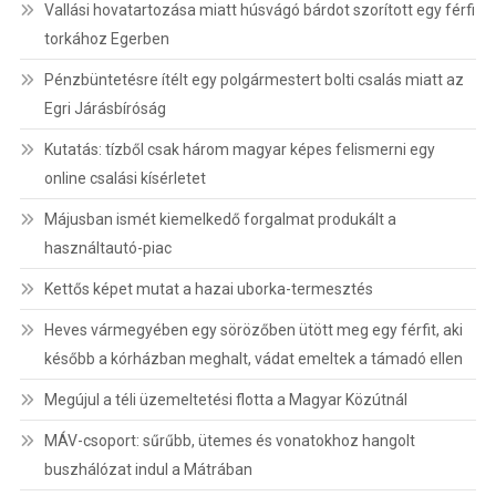
Vallási hovatartozása miatt húsvágó bárdot szorított egy férfi
torkához Egerben
Pénzbüntetésre ítélt egy polgármestert bolti csalás miatt az
Egri Járásbíróság
Kutatás: tízből csak három magyar képes felismerni egy
online csalási kísérletet
Májusban ismét kiemelkedő forgalmat produkált a
használtautó-piac
Kettős képet mutat a hazai uborka-termesztés
Heves vármegyében egy sörözőben ütött meg egy férfit, aki
később a kórházban meghalt, vádat emeltek a támadó ellen
Megújul a téli üzemeltetési flotta a Magyar Közútnál
MÁV-csoport: sűrűbb, ütemes és vonatokhoz hangolt
buszhálózat indul a Mátrában