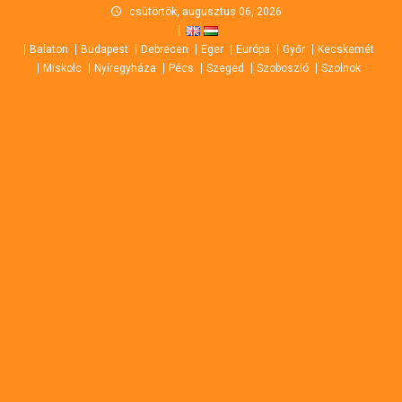
Skip
csütörtök, augusztus 06, 2026
to
Balaton
Budapest
Debrecen
Eger
Európa
Győr
Kecskemét
content
Miskolc
Nyíregyháza
Pécs
Szeged
Szoboszló
Szolnok