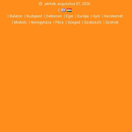
Skip
péntek, augusztus 07, 2026
to
Balaton
Budapest
Debrecen
Eger
Európa
Győr
Kecskemét
content
Miskolc
Nyíregyháza
Pécs
Szeged
Szoboszló
Szolnok