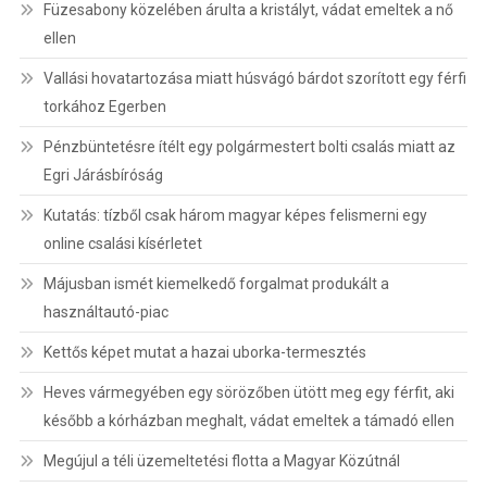
Füzesabony közelében árulta a kristályt, vádat emeltek a nő
ellen
Vallási hovatartozása miatt húsvágó bárdot szorított egy férfi
torkához Egerben
Pénzbüntetésre ítélt egy polgármestert bolti csalás miatt az
Egri Járásbíróság
Kutatás: tízből csak három magyar képes felismerni egy
online csalási kísérletet
Májusban ismét kiemelkedő forgalmat produkált a
használtautó-piac
Kettős képet mutat a hazai uborka-termesztés
Heves vármegyében egy sörözőben ütött meg egy férfit, aki
később a kórházban meghalt, vádat emeltek a támadó ellen
Megújul a téli üzemeltetési flotta a Magyar Közútnál