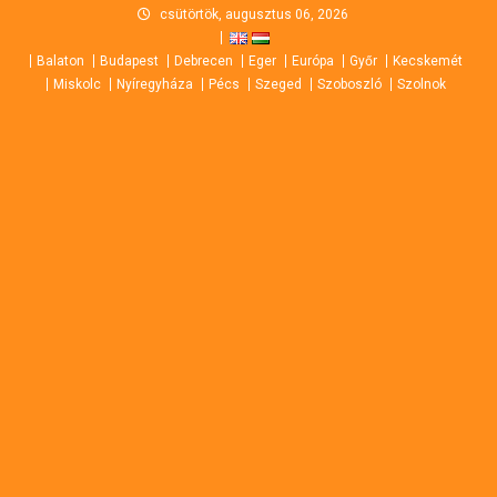
Skip
csütörtök, augusztus 06, 2026
to
Balaton
Budapest
Debrecen
Eger
Európa
Győr
Kecskemét
content
Miskolc
Nyíregyháza
Pécs
Szeged
Szoboszló
Szolnok