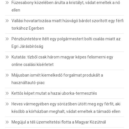
Füzesabony közelében árulta a kristályt, vádat emeltek a nő
ellen
Vallási hovatartozása miatt húsvágó bárdot szorított egy férfi
torkához Egerben
Pénzbüntetésre ítélt egy polgármestert bolti csalás miatt az
Egri Járásbíróság
Kutatás: tízből csak három magyar képes felismerni egy
online csalási kísérletet
Májusban ismét kiemelkedő forgalmat produkált a
használtautó-piac
Kettős képet mutat a hazai uborka-termesztés
Heves vármegyében egy sörözőben ütött meg egy férfit, aki
később a kórházban meghalt, vádat emeltek a támadó ellen
Megújul a téli üzemeltetési flotta a Magyar Közútnál