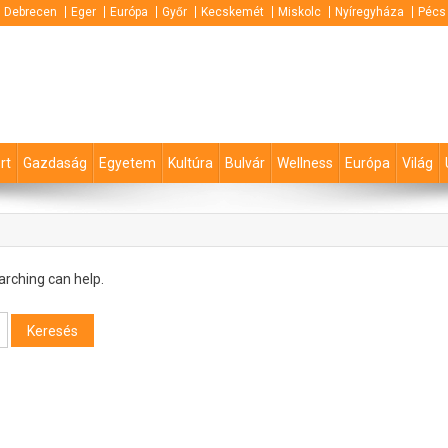
Debrecen
Eger
Európa
Győr
Kecskemét
Miskolc
Nyíregyháza
Pécs
rt
Gazdaság
Egyetem
Kultúra
Bulvár
Wellness
Európa
Világ
arching can help.