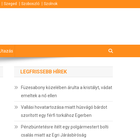
Szeged
Szoboszló
Szolnok
Utazás
LEGFRISSEBB HÍREK
Füzesabony közelében árulta a kristályt, vádat
emeltek a nő ellen
Vallási hovatartozása miatt húsvágó bárdot
szorított egy férfi torkához Egerben
Pénzbüntetésre ítélt egy polgármestert bolti
csalás miatt az Egri Járásbíróság