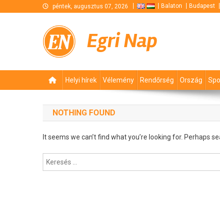
Skip
Balaton
Budapest
péntek, augusztus 07, 2026
to
content
Egri Nap
Helyi hírek
Vélemény
Rendőrség
Ország
Spo
NOTHING FOUND
It seems we can’t find what you’re looking for. Perhaps se
Keresés: