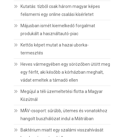
Kutatás: tízből csak három magyar képes
felismerni egy online csalási kísérletet
Májusban ismét kiemelkedő forgalmat
produkált a használtautó-piac
Kettős képet mutat a hazai uborka-
termesztés
Heves vármegyében egy sörözőben ütött meg
egy férfit, aki később a kórházban meghalt,
vádat emeltek a támadó ellen
Megújul a téli üzemeltetési flotta a Magyar
Közútnál
MÁV-csoport: sűrűbb, ütemes és vonatokhoz
hangolt buszhálózat indul a Mátrában
Baktérium miatt egy szalámi visszahívását