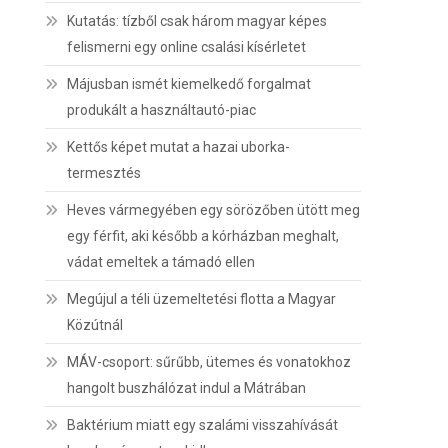
Kutatás: tízből csak három magyar képes
felismerni egy online csalási kísérletet
Májusban ismét kiemelkedő forgalmat
produkált a használtautó-piac
Kettős képet mutat a hazai uborka-
termesztés
Heves vármegyében egy sörözőben ütött meg
egy férfit, aki később a kórházban meghalt,
vádat emeltek a támadó ellen
Megújul a téli üzemeltetési flotta a Magyar
Közútnál
MÁV-csoport: sűrűbb, ütemes és vonatokhoz
hangolt buszhálózat indul a Mátrában
Baktérium miatt egy szalámi visszahívását