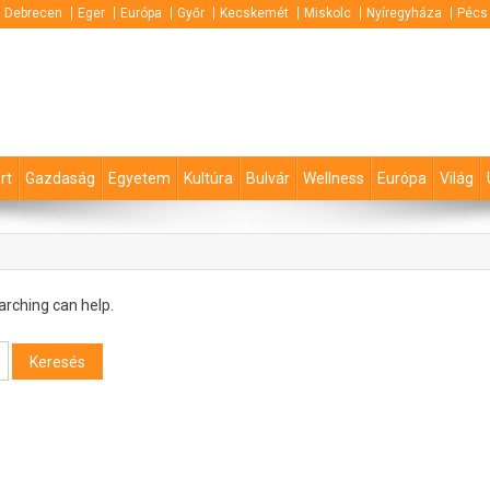
Debrecen
Eger
Európa
Győr
Kecskemét
Miskolc
Nyíregyháza
Pécs
rt
Gazdaság
Egyetem
Kultúra
Bulvár
Wellness
Európa
Világ
arching can help.