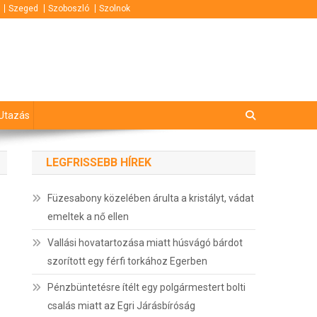
Szeged
Szoboszló
Szolnok
Utazás
LEGFRISSEBB HÍREK
Füzesabony közelében árulta a kristályt, vádat
emeltek a nő ellen
Vallási hovatartozása miatt húsvágó bárdot
szorított egy férfi torkához Egerben
Pénzbüntetésre ítélt egy polgármestert bolti
csalás miatt az Egri Járásbíróság