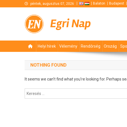
Skip
Balaton
Budapest
péntek, augusztus 07, 2026
to
content
Egri Nap
Helyi hírek
Vélemény
Rendőrség
Ország
Spo
NOTHING FOUND
It seems we can’t find what you’re looking for. Perhaps se
Keresés: