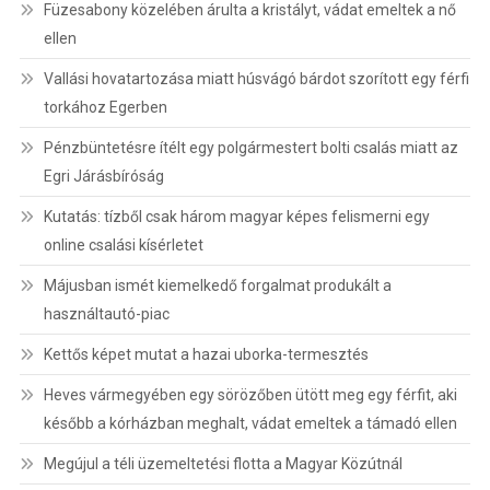
Füzesabony közelében árulta a kristályt, vádat emeltek a nő
ellen
Vallási hovatartozása miatt húsvágó bárdot szorított egy férfi
torkához Egerben
Pénzbüntetésre ítélt egy polgármestert bolti csalás miatt az
Egri Járásbíróság
Kutatás: tízből csak három magyar képes felismerni egy
online csalási kísérletet
Májusban ismét kiemelkedő forgalmat produkált a
használtautó-piac
Kettős képet mutat a hazai uborka-termesztés
Heves vármegyében egy sörözőben ütött meg egy férfit, aki
később a kórházban meghalt, vádat emeltek a támadó ellen
Megújul a téli üzemeltetési flotta a Magyar Közútnál