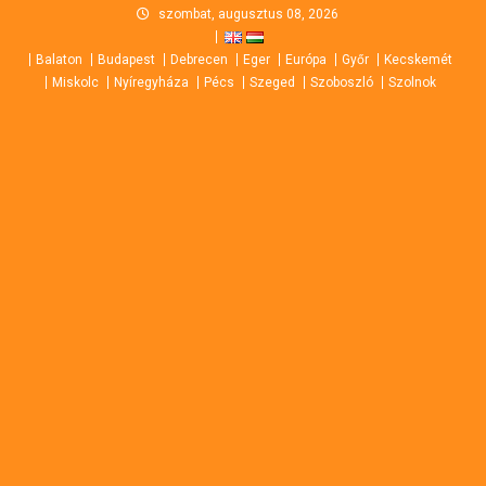
Skip
szombat, augusztus 08, 2026
to
Balaton
Budapest
Debrecen
Eger
Európa
Győr
Kecskemét
content
Miskolc
Nyíregyháza
Pécs
Szeged
Szoboszló
Szolnok