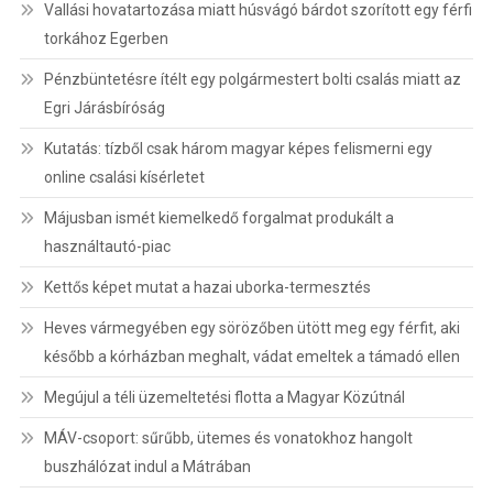
Vallási hovatartozása miatt húsvágó bárdot szorított egy férfi
torkához Egerben
Pénzbüntetésre ítélt egy polgármestert bolti csalás miatt az
Egri Járásbíróság
Kutatás: tízből csak három magyar képes felismerni egy
online csalási kísérletet
Májusban ismét kiemelkedő forgalmat produkált a
használtautó-piac
Kettős képet mutat a hazai uborka-termesztés
Heves vármegyében egy sörözőben ütött meg egy férfit, aki
később a kórházban meghalt, vádat emeltek a támadó ellen
Megújul a téli üzemeltetési flotta a Magyar Közútnál
MÁV-csoport: sűrűbb, ütemes és vonatokhoz hangolt
buszhálózat indul a Mátrában