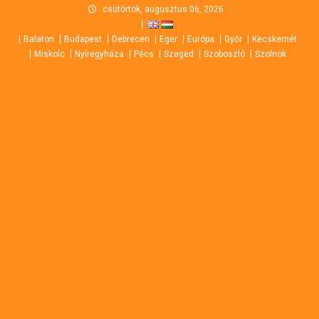
Skip
csütörtök, augusztus 06, 2026
to
Balaton
Budapest
Debrecen
Eger
Európa
Győr
Kecskemét
content
Miskolc
Nyíregyháza
Pécs
Szeged
Szoboszló
Szolnok