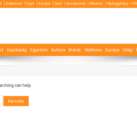
t
Debrecen
Eger
Európa
Győr
Kecskemét
Miskolc
Nyíregyháza
Pé
rt
Gazdaság
Egyetem
Kultúra
Bulvár
Wellness
Európa
Világ
arching can help.