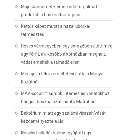
Májusban ismét kiemelkedő forgalmat
produkált a használtautó-piac
Kettős képet mutat a hazai uborka-
termesztés
Heves vármegyében egy sörözőben ütött meg
egy férfit, aki később a kórházban meghalt,
vádat emeltek a támadó ellen
Megújul a téli üzemeltetési flotta a Magyar
Közútnál
MÁV-csoport: sűrűbb, ütemes és vonatokhoz
hangolt buszhálózat indul a Mátrában
Baktérium miatt egy szalámi visszahívását
kezdeményezte a Lidl
Illegális hulladékhalmot gyűjtött egy