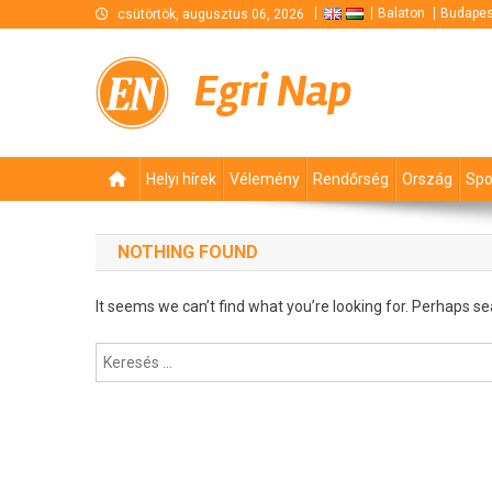
Skip
Balaton
Budapes
csütörtök, augusztus 06, 2026
to
content
Egri Nap
Helyi hírek
Vélemény
Rendőrség
Ország
Spo
NOTHING FOUND
It seems we can’t find what you’re looking for. Perhaps se
Keresés: