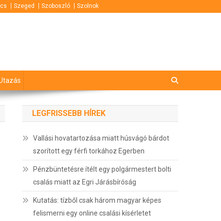
cs
Szeged
Szoboszló
Szolnok
Utazás
LEGFRISSEBB HÍREK
Vallási hovatartozása miatt húsvágó bárdot
szorított egy férfi torkához Egerben
Pénzbüntetésre ítélt egy polgármestert bolti
csalás miatt az Egri Járásbíróság
Kutatás: tízből csak három magyar képes
felismerni egy online csalási kísérletet