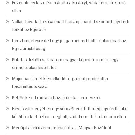
Füzesabony közelében árulta a kristályt, vádat emeltek a nő
ellen
Vallási hovatartozása miatt húsvágó bárdot szorított egy férfi
torkához Egerben
Pénzbüntetésre ítélt egy polgármestert bolti csalás miatt az
Egri Járásbíróság
Kutatás: tízből csak három magyar képes felismerni egy
online csalási kísérletet
Májusban ismét kiemelkedő forgalmat produkált a
használtautó-piac
Kettős képet mutat a hazai uborka-termesztés
Heves vármegyében egy sörözőben ütött meg egy férfit, aki
később a kórházban meghalt, vádat emeltek a támadó ellen
Megújul a téli üzemeltetési flotta a Magyar Közútnál