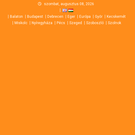
Skip
szombat, augusztus 08, 2026
to
Balaton
Budapest
Debrecen
Eger
Európa
Győr
Kecskemét
content
Miskolc
Nyíregyháza
Pécs
Szeged
Szoboszló
Szolnok