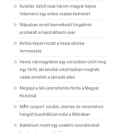
Kutatás: tízből csak három magyar képes
felismerni egy online csalási kísérletet
Májusban ismét kiemelkedő forgalmat
produkált a használtautó-piac
Kettős képet mutat a hazai uborka-
termesztés
Heves vármegyében egy sörözőben ütött meg
egy férfit, aki később a kórházban meghalt,
vádat emeltek a támadó ellen
Megújul a téli üzemeltetési flotta a Magyar
Közútnál
MÁV-csoport: sűrűbb, ütemes és vonatokhoz
hangolt buszhálózat indul a Mátrában
Baktérium miatt egy szalámi visszahívását