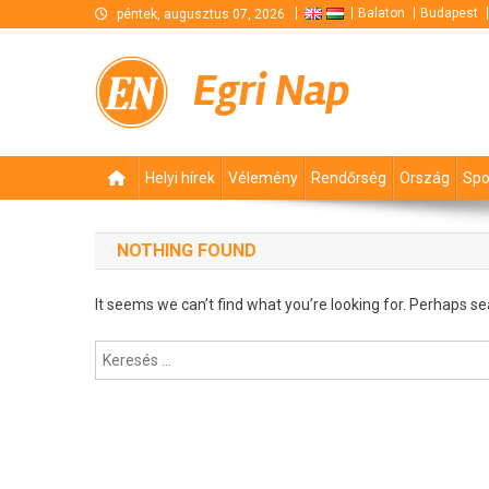
Skip
Balaton
Budapest
péntek, augusztus 07, 2026
to
content
Egri Nap
Helyi hírek
Vélemény
Rendőrség
Ország
Spo
NOTHING FOUND
It seems we can’t find what you’re looking for. Perhaps se
Keresés: