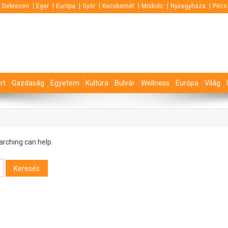
Debrecen
Eger
Európa
Győr
Kecskemét
Miskolc
Nyíregyháza
Pécs
rt
Gazdaság
Egyetem
Kultúra
Bulvár
Wellness
Európa
Világ
arching can help.