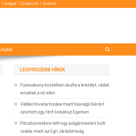
Szeged
Szoboszló
Szolnok
Utazás
LEGFRISSEBB HÍREK
Füzesabony közelében árulta a kristályt, vádat
emeltek a nő ellen
Vallási hovatartozása miatt húsvágó bárdot
szorított egy férfi torkához Egerben
Pénzbüntetésre ítélt egy polgármestert bolti
csalás miatt az Egri Járásbíróság