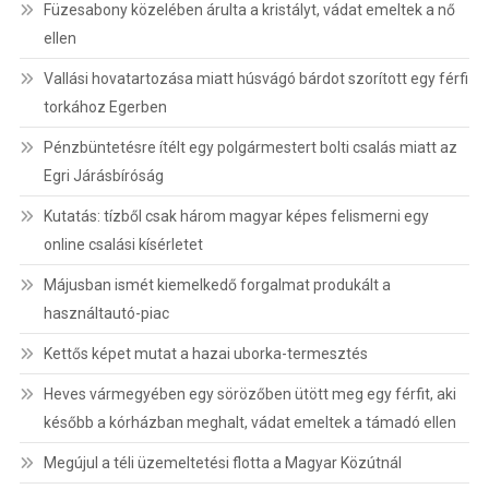
Füzesabony közelében árulta a kristályt, vádat emeltek a nő
ellen
Vallási hovatartozása miatt húsvágó bárdot szorított egy férfi
torkához Egerben
Pénzbüntetésre ítélt egy polgármestert bolti csalás miatt az
Egri Járásbíróság
Kutatás: tízből csak három magyar képes felismerni egy
online csalási kísérletet
Májusban ismét kiemelkedő forgalmat produkált a
használtautó-piac
Kettős képet mutat a hazai uborka-termesztés
Heves vármegyében egy sörözőben ütött meg egy férfit, aki
később a kórházban meghalt, vádat emeltek a támadó ellen
Megújul a téli üzemeltetési flotta a Magyar Közútnál