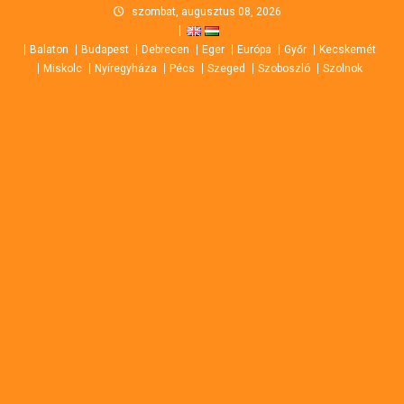
Skip
szombat, augusztus 08, 2026
to
Balaton
Budapest
Debrecen
Eger
Európa
Győr
Kecskemét
content
Miskolc
Nyíregyháza
Pécs
Szeged
Szoboszló
Szolnok