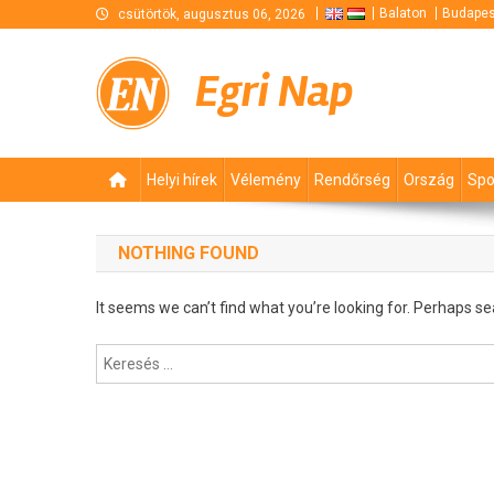
Skip
Balaton
Budapes
csütörtök, augusztus 06, 2026
to
content
Egri Nap
Helyi hírek
Vélemény
Rendőrség
Ország
Spo
NOTHING FOUND
It seems we can’t find what you’re looking for. Perhaps se
Keresés: