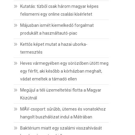
Kutatás: tízből csak három magyar képes
felismerni egy online csalási kísérletet
Májusban ismét kiemelkedő forgalmat
produkált a használtautó-piac
Kettős képet mutat a hazai uborka-
termesztés
Heves vármegyében egy sörözőben ütött meg
egy férfit, aki később a kórházban meghalt,
vádat emeltek a támadó ellen
Megújul a téli üzemeltetési flotta a Magyar
Közútnál
MÁV-csoport: sűrűbb, ütemes és vonatokhoz
hangolt buszhálózat indul a Mátrában
Baktérium miatt egy szalámi visszahívását