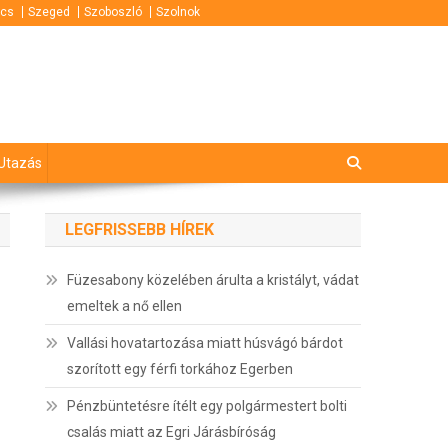
cs
Szeged
Szoboszló
Szolnok
Utazás
LEGFRISSEBB HÍREK
Füzesabony közelében árulta a kristályt, vádat
emeltek a nő ellen
Vallási hovatartozása miatt húsvágó bárdot
szorított egy férfi torkához Egerben
Pénzbüntetésre ítélt egy polgármestert bolti
csalás miatt az Egri Járásbíróság