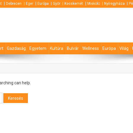
t
Debrecen
Eger
Európa
Győr
Kecskemét
Miskolc
Nyíregyháza
Pé
rt
Gazdaság
Egyetem
Kultúra
Bulvár
Wellness
Európa
Világ
arching can help.