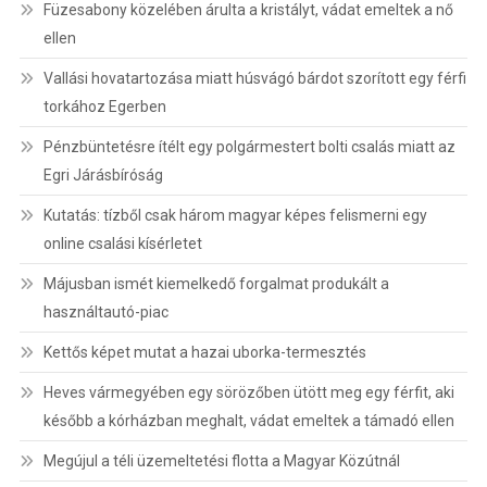
Füzesabony közelében árulta a kristályt, vádat emeltek a nő
ellen
Vallási hovatartozása miatt húsvágó bárdot szorított egy férfi
torkához Egerben
Pénzbüntetésre ítélt egy polgármestert bolti csalás miatt az
Egri Járásbíróság
Kutatás: tízből csak három magyar képes felismerni egy
online csalási kísérletet
Májusban ismét kiemelkedő forgalmat produkált a
használtautó-piac
Kettős képet mutat a hazai uborka-termesztés
Heves vármegyében egy sörözőben ütött meg egy férfit, aki
később a kórházban meghalt, vádat emeltek a támadó ellen
Megújul a téli üzemeltetési flotta a Magyar Közútnál