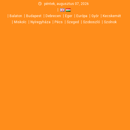
Skip
péntek, augusztus 07, 2026
to
Balaton
Budapest
Debrecen
Eger
Európa
Győr
Kecskemét
content
Miskolc
Nyíregyháza
Pécs
Szeged
Szoboszló
Szolnok