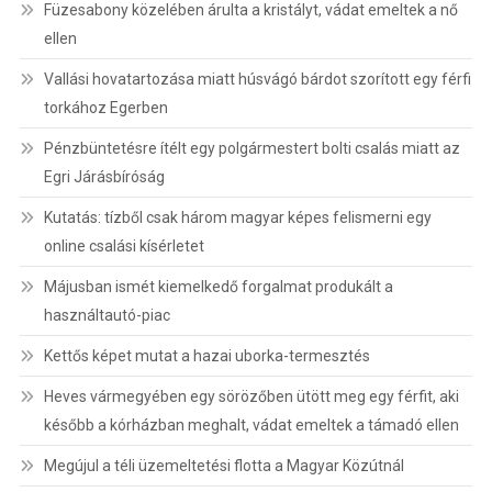
Füzesabony közelében árulta a kristályt, vádat emeltek a nő
ellen
Vallási hovatartozása miatt húsvágó bárdot szorított egy férfi
torkához Egerben
Pénzbüntetésre ítélt egy polgármestert bolti csalás miatt az
Egri Járásbíróság
Kutatás: tízből csak három magyar képes felismerni egy
online csalási kísérletet
Májusban ismét kiemelkedő forgalmat produkált a
használtautó-piac
Kettős képet mutat a hazai uborka-termesztés
Heves vármegyében egy sörözőben ütött meg egy férfit, aki
később a kórházban meghalt, vádat emeltek a támadó ellen
Megújul a téli üzemeltetési flotta a Magyar Közútnál