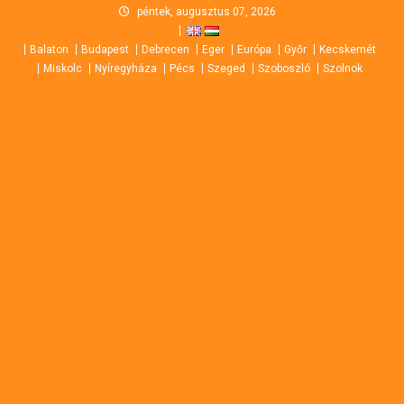
Skip
péntek, augusztus 07, 2026
to
Balaton
Budapest
Debrecen
Eger
Európa
Győr
Kecskemét
content
Miskolc
Nyíregyháza
Pécs
Szeged
Szoboszló
Szolnok