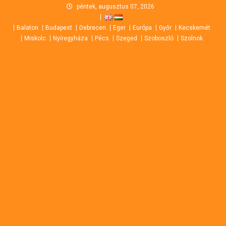
Skip
péntek, augusztus 07, 2026
to
Balaton
Budapest
Debrecen
Eger
Európa
Győr
Kecskemét
content
Miskolc
Nyíregyháza
Pécs
Szeged
Szoboszló
Szolnok