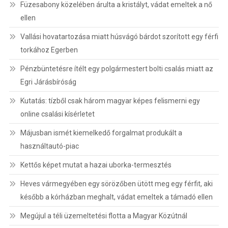
Füzesabony közelében árulta a kristályt, vádat emeltek a nő
ellen
Vallási hovatartozása miatt húsvágó bárdot szorított egy férfi
torkához Egerben
Pénzbüntetésre ítélt egy polgármestert bolti csalás miatt az
Egri Járásbíróság
Kutatás: tízből csak három magyar képes felismerni egy
online csalási kísérletet
Májusban ismét kiemelkedő forgalmat produkált a
használtautó-piac
Kettős képet mutat a hazai uborka-termesztés
Heves vármegyében egy sörözőben ütött meg egy férfit, aki
később a kórházban meghalt, vádat emeltek a támadó ellen
Megújul a téli üzemeltetési flotta a Magyar Közútnál