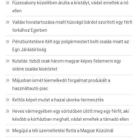
Füzesabony közelében árulta a kristályt, vádat emeltek a nő
ellen
Vallási hovatartozása miatt húsvágó bárdot szorított egy férfi
torkához Egerben
Pénzbüntetésre ítélt egy polgármestert bolti csalás miatt az
Egri Járásbíróság
Kutatás: tízből csak három magyar képes felismerni egy
online csalási kísérletet
Májusban ismét kiemelkedő forgalmat produkált a
használtautó-piac
Kettős képet mutat a hazai uborka-termesztés
Heves vármegyében egy sörözőben ütött meg egy férfit, aki
később a kórházban meghalt, vádat emeltek a támadó ellen
Megújul a téli üzemeltetési flotta a Magyar Közútnál