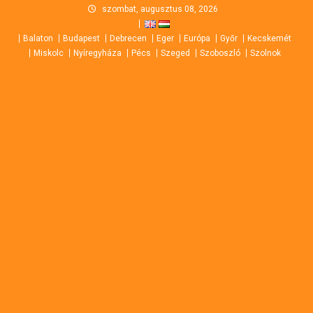
Skip
szombat, augusztus 08, 2026
to
Balaton
Budapest
Debrecen
Eger
Európa
Győr
Kecskemét
content
Miskolc
Nyíregyháza
Pécs
Szeged
Szoboszló
Szolnok