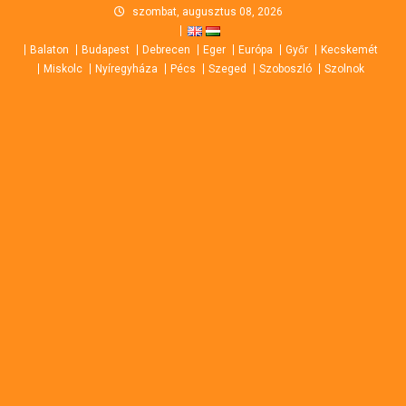
Skip
szombat, augusztus 08, 2026
to
Balaton
Budapest
Debrecen
Eger
Európa
Győr
Kecskemét
content
Miskolc
Nyíregyháza
Pécs
Szeged
Szoboszló
Szolnok