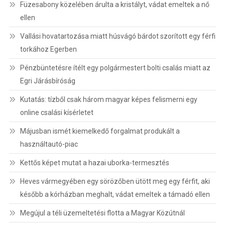
Füzesabony közelében árulta a kristályt, vádat emeltek a nő
ellen
Vallási hovatartozása miatt húsvágó bárdot szorított egy férfi
torkához Egerben
Pénzbüntetésre ítélt egy polgármestert bolti csalás miatt az
Egri Járásbíróság
Kutatás: tízből csak három magyar képes felismerni egy
online csalási kísérletet
Májusban ismét kiemelkedő forgalmat produkált a
használtautó-piac
Kettős képet mutat a hazai uborka-termesztés
Heves vármegyében egy sörözőben ütött meg egy férfit, aki
később a kórházban meghalt, vádat emeltek a támadó ellen
Megújul a téli üzemeltetési flotta a Magyar Közútnál