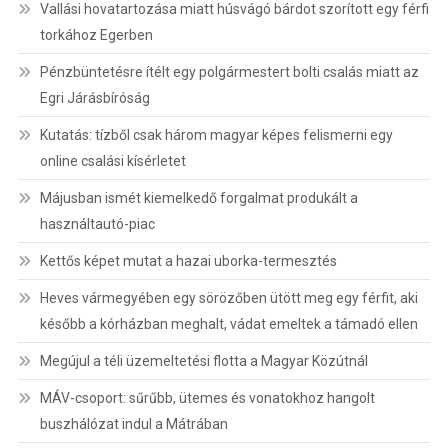
Vallási hovatartozása miatt húsvágó bárdot szorított egy férfi
torkához Egerben
Pénzbüntetésre ítélt egy polgármestert bolti csalás miatt az
Egri Járásbíróság
Kutatás: tízből csak három magyar képes felismerni egy
online csalási kísérletet
Májusban ismét kiemelkedő forgalmat produkált a
használtautó-piac
Kettős képet mutat a hazai uborka-termesztés
Heves vármegyében egy sörözőben ütött meg egy férfit, aki
később a kórházban meghalt, vádat emeltek a támadó ellen
Megújul a téli üzemeltetési flotta a Magyar Közútnál
MÁV-csoport: sűrűbb, ütemes és vonatokhoz hangolt
buszhálózat indul a Mátrában