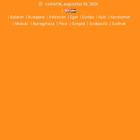
Skip
csütörtök, augusztus 06, 2026
to
Balaton
Budapest
Debrecen
Eger
Európa
Győr
Kecskemét
content
Miskolc
Nyíregyháza
Pécs
Szeged
Szoboszló
Szolnok