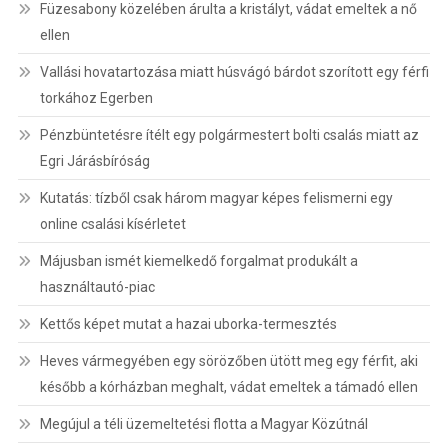
Füzesabony közelében árulta a kristályt, vádat emeltek a nő
ellen
Vallási hovatartozása miatt húsvágó bárdot szorított egy férfi
torkához Egerben
Pénzbüntetésre ítélt egy polgármestert bolti csalás miatt az
Egri Járásbíróság
Kutatás: tízből csak három magyar képes felismerni egy
online csalási kísérletet
Májusban ismét kiemelkedő forgalmat produkált a
használtautó-piac
Kettős képet mutat a hazai uborka-termesztés
Heves vármegyében egy sörözőben ütött meg egy férfit, aki
később a kórházban meghalt, vádat emeltek a támadó ellen
Megújul a téli üzemeltetési flotta a Magyar Közútnál