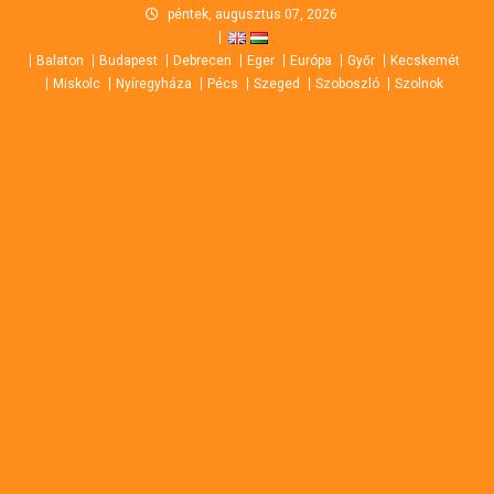
Skip
péntek, augusztus 07, 2026
to
Balaton
Budapest
Debrecen
Eger
Európa
Győr
Kecskemét
content
Miskolc
Nyíregyháza
Pécs
Szeged
Szoboszló
Szolnok