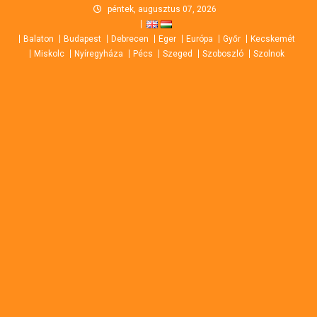
Skip
péntek, augusztus 07, 2026
to
Balaton
Budapest
Debrecen
Eger
Európa
Győr
Kecskemét
content
Miskolc
Nyíregyháza
Pécs
Szeged
Szoboszló
Szolnok