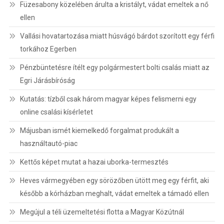
Füzesabony közelében árulta a kristályt, vádat emeltek a nő
ellen
Vallási hovatartozása miatt húsvágó bárdot szorított egy férfi
torkához Egerben
Pénzbüntetésre ítélt egy polgármestert bolti csalás miatt az
Egri Járásbíróság
Kutatás: tízből csak három magyar képes felismerni egy
online csalási kísérletet
Májusban ismét kiemelkedő forgalmat produkált a
használtautó-piac
Kettős képet mutat a hazai uborka-termesztés
Heves vármegyében egy sörözőben ütött meg egy férfit, aki
később a kórházban meghalt, vádat emeltek a támadó ellen
Megújul a téli üzemeltetési flotta a Magyar Közútnál