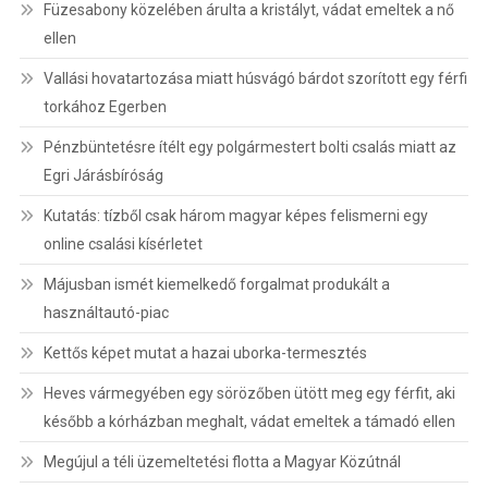
Füzesabony közelében árulta a kristályt, vádat emeltek a nő
ellen
Vallási hovatartozása miatt húsvágó bárdot szorított egy férfi
torkához Egerben
Pénzbüntetésre ítélt egy polgármestert bolti csalás miatt az
Egri Járásbíróság
Kutatás: tízből csak három magyar képes felismerni egy
online csalási kísérletet
Májusban ismét kiemelkedő forgalmat produkált a
használtautó-piac
Kettős képet mutat a hazai uborka-termesztés
Heves vármegyében egy sörözőben ütött meg egy férfit, aki
később a kórházban meghalt, vádat emeltek a támadó ellen
Megújul a téli üzemeltetési flotta a Magyar Közútnál