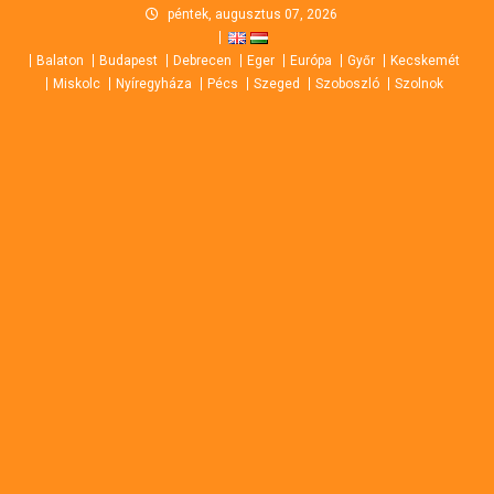
Skip
péntek, augusztus 07, 2026
to
Balaton
Budapest
Debrecen
Eger
Európa
Győr
Kecskemét
content
Miskolc
Nyíregyháza
Pécs
Szeged
Szoboszló
Szolnok