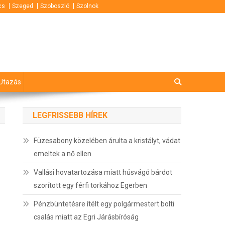
cs
Szeged
Szoboszló
Szolnok
Utazás
LEGFRISSEBB HÍREK
Füzesabony közelében árulta a kristályt, vádat
emeltek a nő ellen
Vallási hovatartozása miatt húsvágó bárdot
szorított egy férfi torkához Egerben
Pénzbüntetésre ítélt egy polgármestert bolti
csalás miatt az Egri Járásbíróság