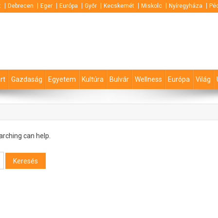
t
Debrecen
Eger
Európa
Győr
Kecskemét
Miskolc
Nyíregyháza
Pé
rt
Gazdaság
Egyetem
Kultúra
Bulvár
Wellness
Európa
Világ
arching can help.