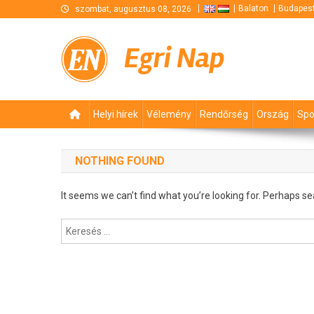
Skip
Balaton
Budapes
szombat, augusztus 08, 2026
to
content
Egri Nap
Helyi hírek
Vélemény
Rendőrség
Ország
Spo
NOTHING FOUND
It seems we can’t find what you’re looking for. Perhaps se
Keresés: