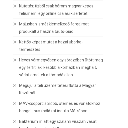
Kutatás: tízből csak három magyar képes
felismerni egy online csalási kísérletet
Májusban ismét kiemelkedő forgalmat
produkált a használtautó-piac
Kettős képet mutat a hazai uborka-
termesztés
Heves vármegyében egy sörözőben ütött meg
egy férfit, aki később a kórházban meghalt,
vádat emeltek a támadó ellen
Megújul a téli üzemeltetési flotta a Magyar
Közútnál
MÁV-csoport: sűrűbb, ütemes és vonatokhoz
hangolt buszhálózat indul a Mátrában
Baktérium miatt egy szalámi visszahívását