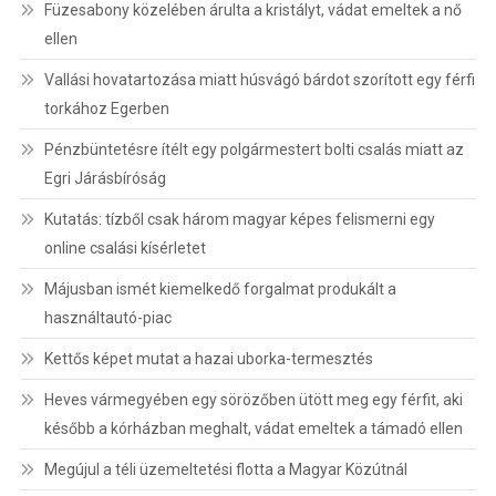
Füzesabony közelében árulta a kristályt, vádat emeltek a nő
ellen
Vallási hovatartozása miatt húsvágó bárdot szorított egy férfi
torkához Egerben
Pénzbüntetésre ítélt egy polgármestert bolti csalás miatt az
Egri Járásbíróság
Kutatás: tízből csak három magyar képes felismerni egy
online csalási kísérletet
Májusban ismét kiemelkedő forgalmat produkált a
használtautó-piac
Kettős képet mutat a hazai uborka-termesztés
Heves vármegyében egy sörözőben ütött meg egy férfit, aki
később a kórházban meghalt, vádat emeltek a támadó ellen
Megújul a téli üzemeltetési flotta a Magyar Közútnál