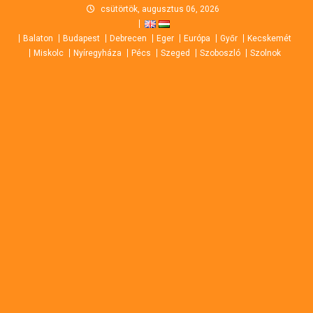
Skip
csütörtök, augusztus 06, 2026
to
Balaton
Budapest
Debrecen
Eger
Európa
Győr
Kecskemét
content
Miskolc
Nyíregyháza
Pécs
Szeged
Szoboszló
Szolnok