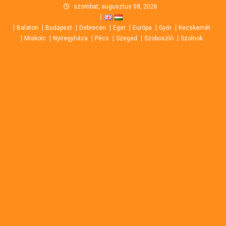
Skip
szombat, augusztus 08, 2026
to
Balaton
Budapest
Debrecen
Eger
Európa
Győr
Kecskemét
content
Miskolc
Nyíregyháza
Pécs
Szeged
Szoboszló
Szolnok