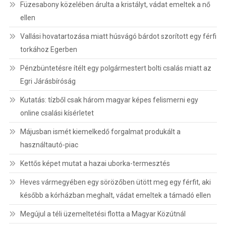
Füzesabony közelében árulta a kristályt, vádat emeltek a nő
ellen
Vallási hovatartozása miatt húsvágó bárdot szorított egy férfi
torkához Egerben
Pénzbüntetésre ítélt egy polgármestert bolti csalás miatt az
Egri Járásbíróság
Kutatás: tízből csak három magyar képes felismerni egy
online csalási kísérletet
Májusban ismét kiemelkedő forgalmat produkált a
használtautó-piac
Kettős képet mutat a hazai uborka-termesztés
Heves vármegyében egy sörözőben ütött meg egy férfit, aki
később a kórházban meghalt, vádat emeltek a támadó ellen
Megújul a téli üzemeltetési flotta a Magyar Közútnál