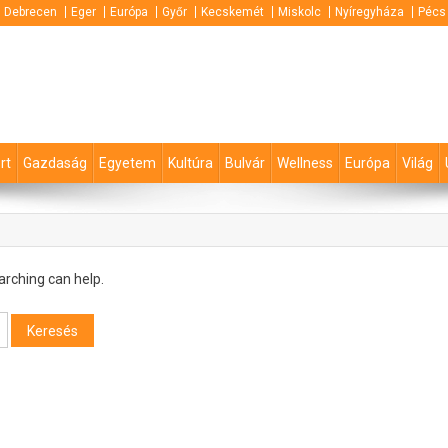
Debrecen
Eger
Európa
Győr
Kecskemét
Miskolc
Nyíregyháza
Pécs
rt
Gazdaság
Egyetem
Kultúra
Bulvár
Wellness
Európa
Világ
arching can help.