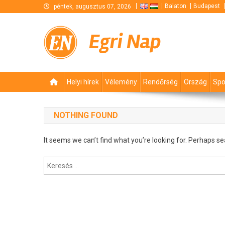
Skip
Balaton
Budapest
péntek, augusztus 07, 2026
to
content
Egri Nap
Helyi hírek
Vélemény
Rendőrség
Ország
Spo
NOTHING FOUND
It seems we can’t find what you’re looking for. Perhaps se
Keresés: