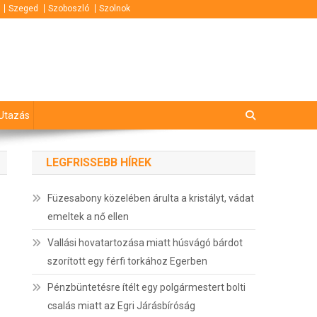
Szeged
Szoboszló
Szolnok
Utazás
LEGFRISSEBB HÍREK
Füzesabony közelében árulta a kristályt, vádat
emeltek a nő ellen
Vallási hovatartozása miatt húsvágó bárdot
szorított egy férfi torkához Egerben
Pénzbüntetésre ítélt egy polgármestert bolti
csalás miatt az Egri Járásbíróság