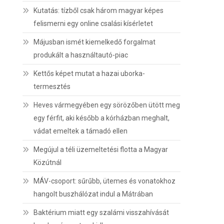
Kutatás: tízből csak három magyar képes
felismerni egy online csalási kísérletet
Májusban ismét kiemelkedő forgalmat
produkált a használtautó-piac
Kettős képet mutat a hazai uborka-
termesztés
Heves vármegyében egy sörözőben ütött meg
egy férfit, aki később a kórházban meghalt,
vádat emeltek a támadó ellen
Megújul a téli üzemeltetési flotta a Magyar
Közútnál
MÁV-csoport: sűrűbb, ütemes és vonatokhoz
hangolt buszhálózat indul a Mátrában
Baktérium miatt egy szalámi visszahívását