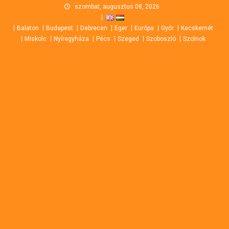
Skip
szombat, augusztus 08, 2026
to
Balaton
Budapest
Debrecen
Eger
Európa
Győr
Kecskemét
content
Miskolc
Nyíregyháza
Pécs
Szeged
Szoboszló
Szolnok