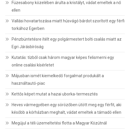
Füzesabony közelében árulta a kristályt, vádat emeltek a nő
ellen
Vallási hovatartozása miatt húsvágó bárdot szorított egy férfi
torkához Egerben
Pénzbüntetésre ítélt egy polgármestert bolti csalás miatt az
Egri Járásbíróság
Kutatás: tízből csak három magyar képes felismerni egy
online csalási kísérletet
Májusban ismét kiemelkedő forgalmat produkált a
használtautó-piac
Kettős képet mutat a hazai uborka-termesztés
Heves vármegyében egy sörözőben ütött meg egy férfit, aki
később a kórházban meghalt, vádat emeltek a támadó ellen
Megújul a téli üzemeltetési flotta a Magyar Közútnál