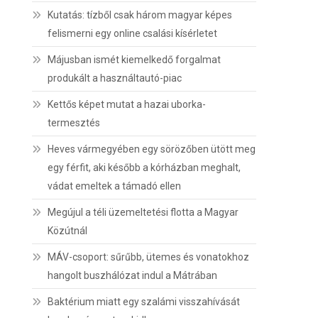
Kutatás: tízből csak három magyar képes
felismerni egy online csalási kísérletet
Májusban ismét kiemelkedő forgalmat
produkált a használtautó-piac
Kettős képet mutat a hazai uborka-
termesztés
Heves vármegyében egy sörözőben ütött meg
egy férfit, aki később a kórházban meghalt,
vádat emeltek a támadó ellen
Megújul a téli üzemeltetési flotta a Magyar
Közútnál
MÁV-csoport: sűrűbb, ütemes és vonatokhoz
hangolt buszhálózat indul a Mátrában
Baktérium miatt egy szalámi visszahívását