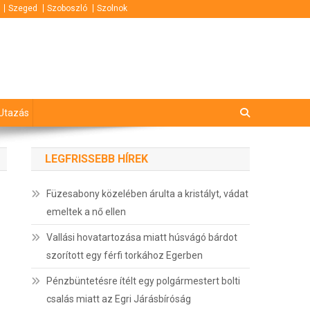
Szeged
Szoboszló
Szolnok
Utazás
LEGFRISSEBB HÍREK
Füzesabony közelében árulta a kristályt, vádat
emeltek a nő ellen
Vallási hovatartozása miatt húsvágó bárdot
szorított egy férfi torkához Egerben
Pénzbüntetésre ítélt egy polgármestert bolti
csalás miatt az Egri Járásbíróság