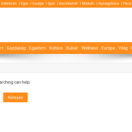
Debrecen
Eger
Európa
Győr
Kecskemét
Miskolc
Nyíregyháza
Pécs
rt
Gazdaság
Egyetem
Kultúra
Bulvár
Wellness
Európa
Világ
arching can help.