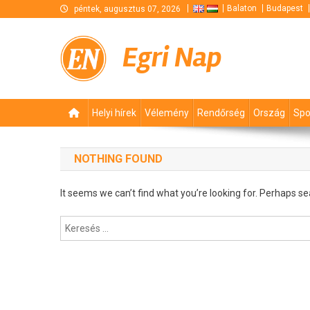
Skip
Balaton
Budapest
péntek, augusztus 07, 2026
to
content
Egri Nap
Helyi hírek
Vélemény
Rendőrség
Ország
Spo
NOTHING FOUND
It seems we can’t find what you’re looking for. Perhaps se
Keresés: