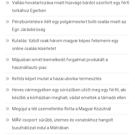
Vallási hovatartozása miatt húsvágó bárdot szorított egy férfi
torkához Egerben
Pénzbüntetésre ítélt egy polgármestert bolti csalás miatt az
Egri Járásbíróság
Kutatás: tízből csak három magyar képes felismerni egy
online csalási kísérletet
Májusban ismét kiemelkedő forgalmat produkált a
használtautó-piac
Kettős képet mutat a hazai uborka-termesztés
Heves vármegyében egy sörözőben ütött meg egy férfit, aki
később a kórházban meghalt, vádat emeltek a támadó ellen
Megújul a téli üzemeltetési flotta a Magyar Közútnál
MÁV-csoport: sűrűbb, ütemes és vonatokhoz hangolt
buszhálózat indul a Mátrában