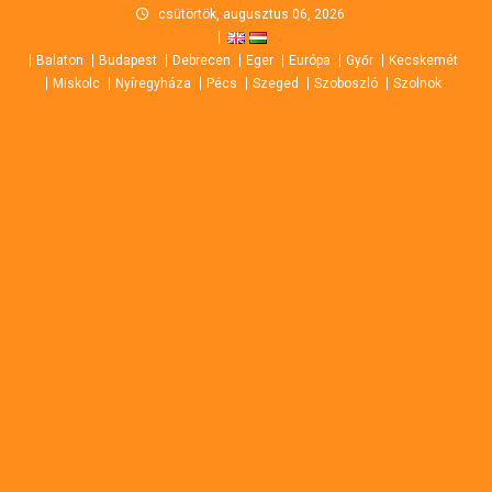
Skip
csütörtök, augusztus 06, 2026
to
Balaton
Budapest
Debrecen
Eger
Európa
Győr
Kecskemét
content
Miskolc
Nyíregyháza
Pécs
Szeged
Szoboszló
Szolnok