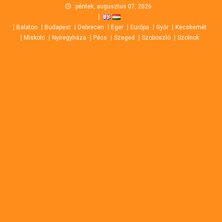
Skip
péntek, augusztus 07, 2026
to
Balaton
Budapest
Debrecen
Eger
Európa
Győr
Kecskemét
content
Miskolc
Nyíregyháza
Pécs
Szeged
Szoboszló
Szolnok