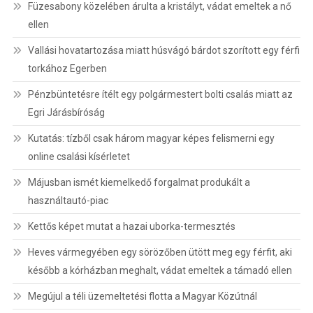
Füzesabony közelében árulta a kristályt, vádat emeltek a nő
ellen
Vallási hovatartozása miatt húsvágó bárdot szorított egy férfi
torkához Egerben
Pénzbüntetésre ítélt egy polgármestert bolti csalás miatt az
Egri Járásbíróság
Kutatás: tízből csak három magyar képes felismerni egy
online csalási kísérletet
Májusban ismét kiemelkedő forgalmat produkált a
használtautó-piac
Kettős képet mutat a hazai uborka-termesztés
Heves vármegyében egy sörözőben ütött meg egy férfit, aki
később a kórházban meghalt, vádat emeltek a támadó ellen
Megújul a téli üzemeltetési flotta a Magyar Közútnál