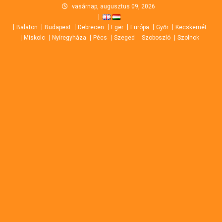
Skip
vasárnap, augusztus 09, 2026
to
Balaton
Budapest
Debrecen
Eger
Európa
Győr
Kecskemét
content
Miskolc
Nyíregyháza
Pécs
Szeged
Szoboszló
Szolnok