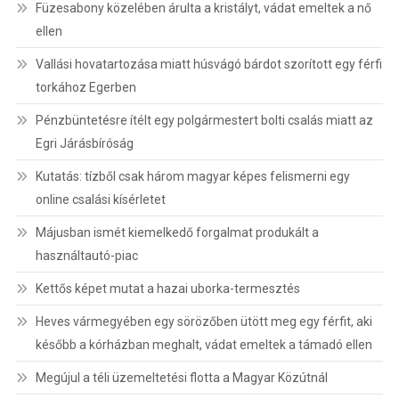
Füzesabony közelében árulta a kristályt, vádat emeltek a nő
ellen
Vallási hovatartozása miatt húsvágó bárdot szorított egy férfi
torkához Egerben
Pénzbüntetésre ítélt egy polgármestert bolti csalás miatt az
Egri Járásbíróság
Kutatás: tízből csak három magyar képes felismerni egy
online csalási kísérletet
Májusban ismét kiemelkedő forgalmat produkált a
használtautó-piac
Kettős képet mutat a hazai uborka-termesztés
Heves vármegyében egy sörözőben ütött meg egy férfit, aki
később a kórházban meghalt, vádat emeltek a támadó ellen
Megújul a téli üzemeltetési flotta a Magyar Közútnál