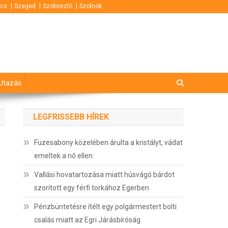
cs
Szeged
Szoboszló
Szolnok
Utazás
LEGFRISSEBB HÍREK
Füzesabony közelében árulta a kristályt, vádat
emeltek a nő ellen
Vallási hovatartozása miatt húsvágó bárdot
szorított egy férfi torkához Egerben
Pénzbüntetésre ítélt egy polgármestert bolti
csalás miatt az Egri Járásbíróság