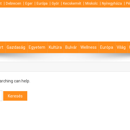
t
Debrecen
Eger
Európa
Győr
Kecskemét
Miskolc
Nyíregyháza
Pé
rt
Gazdaság
Egyetem
Kultúra
Bulvár
Wellness
Európa
Világ
arching can help.