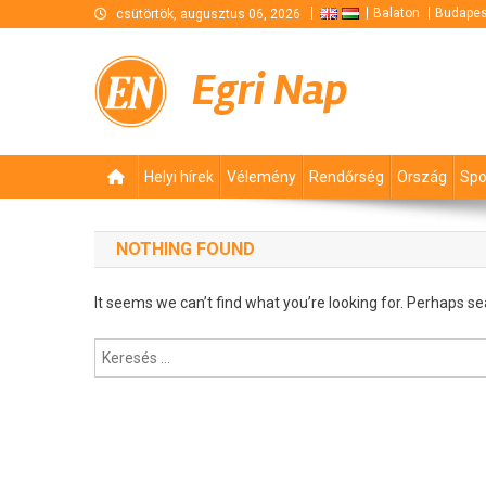
Skip
Balaton
Budapes
csütörtök, augusztus 06, 2026
to
content
Egri Nap
Helyi hírek
Vélemény
Rendőrség
Ország
Spo
NOTHING FOUND
It seems we can’t find what you’re looking for. Perhaps se
Keresés: