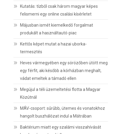
Kutatás: tízből csak három magyar képes
felismerni egy online csalási kísérletet
Májusban ismét kiemelkedő forgalmat
produkált a használtautó-piac
Kettős képet mutat a hazai uborka-
termesztés
Heves vármegyében egy sörözőben ütött meg
egy férfit, aki később a kórházban meghalt,
vádat emeltek a támadó ellen
Megújul a téli üzemeltetési flotta a Magyar
Közútnál
MÁV-csoport: sűrűbb, ütemes és vonatokhoz
hangolt buszhálózat indul a Mátrában
Baktérium miatt egy szalámi visszahívását