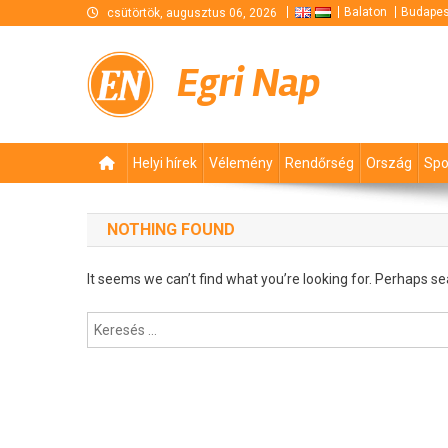
Skip
Balaton
Budapes
csütörtök, augusztus 06, 2026
to
content
Egri Nap
Helyi hírek
Vélemény
Rendőrség
Ország
Spo
NOTHING FOUND
It seems we can’t find what you’re looking for. Perhaps se
Keresés: