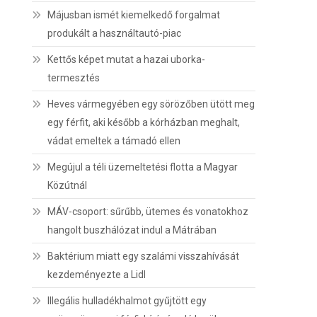
Májusban ismét kiemelkedő forgalmat
produkált a használtautó-piac
Kettős képet mutat a hazai uborka-
termesztés
Heves vármegyében egy sörözőben ütött meg
egy férfit, aki később a kórházban meghalt,
vádat emeltek a támadó ellen
Megújul a téli üzemeltetési flotta a Magyar
Közútnál
MÁV-csoport: sűrűbb, ütemes és vonatokhoz
hangolt buszhálózat indul a Mátrában
Baktérium miatt egy szalámi visszahívását
kezdeményezte a Lidl
Illegális hulladékhalmot gyűjtött egy