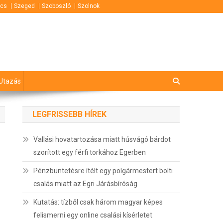
cs
Szeged
Szoboszló
Szolnok
Utazás
LEGFRISSEBB HÍREK
Vallási hovatartozása miatt húsvágó bárdot
szorított egy férfi torkához Egerben
Pénzbüntetésre ítélt egy polgármestert bolti
csalás miatt az Egri Járásbíróság
Kutatás: tízből csak három magyar képes
felismerni egy online csalási kísérletet