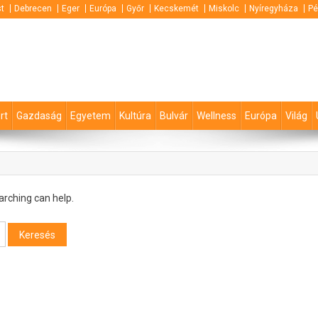
t
Debrecen
Eger
Európa
Győr
Kecskemét
Miskolc
Nyíregyháza
Pé
rt
Gazdaság
Egyetem
Kultúra
Bulvár
Wellness
Európa
Világ
arching can help.