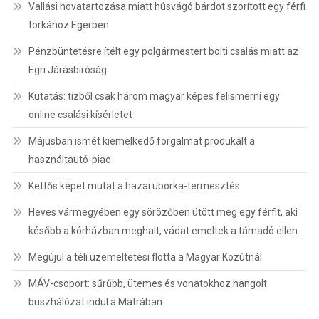
Vallási hovatartozása miatt húsvágó bárdot szorított egy férfi
torkához Egerben
Pénzbüntetésre ítélt egy polgármestert bolti csalás miatt az
Egri Járásbíróság
Kutatás: tízből csak három magyar képes felismerni egy
online csalási kísérletet
Májusban ismét kiemelkedő forgalmat produkált a
használtautó-piac
Kettős képet mutat a hazai uborka-termesztés
Heves vármegyében egy sörözőben ütött meg egy férfit, aki
később a kórházban meghalt, vádat emeltek a támadó ellen
Megújul a téli üzemeltetési flotta a Magyar Közútnál
MÁV-csoport: sűrűbb, ütemes és vonatokhoz hangolt
buszhálózat indul a Mátrában