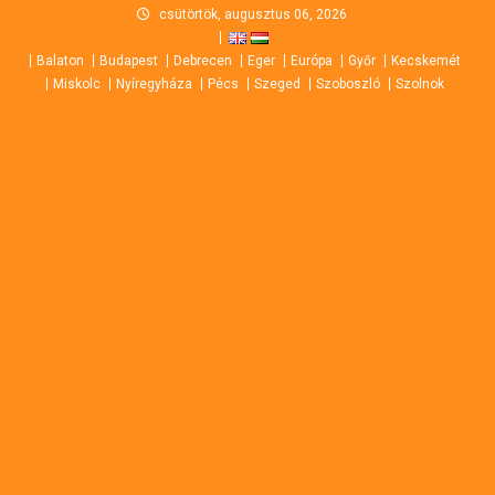
Skip
csütörtök, augusztus 06, 2026
to
Balaton
Budapest
Debrecen
Eger
Európa
Győr
Kecskemét
content
Miskolc
Nyíregyháza
Pécs
Szeged
Szoboszló
Szolnok