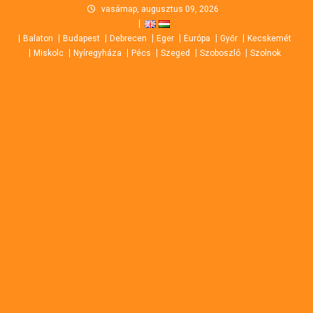
Skip
vasárnap, augusztus 09, 2026
to
Balaton
Budapest
Debrecen
Eger
Európa
Győr
Kecskemét
content
Miskolc
Nyíregyháza
Pécs
Szeged
Szoboszló
Szolnok