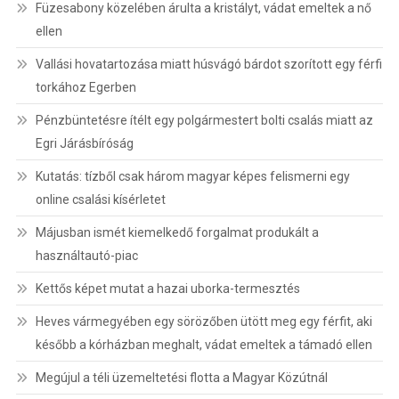
Füzesabony közelében árulta a kristályt, vádat emeltek a nő
ellen
Vallási hovatartozása miatt húsvágó bárdot szorított egy férfi
torkához Egerben
Pénzbüntetésre ítélt egy polgármestert bolti csalás miatt az
Egri Járásbíróság
Kutatás: tízből csak három magyar képes felismerni egy
online csalási kísérletet
Májusban ismét kiemelkedő forgalmat produkált a
használtautó-piac
Kettős képet mutat a hazai uborka-termesztés
Heves vármegyében egy sörözőben ütött meg egy férfit, aki
később a kórházban meghalt, vádat emeltek a támadó ellen
Megújul a téli üzemeltetési flotta a Magyar Közútnál