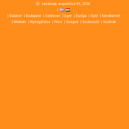
Skip
vasárnap, augusztus 09, 2026
to
Balaton
Budapest
Debrecen
Eger
Európa
Győr
Kecskemét
content
Miskolc
Nyíregyháza
Pécs
Szeged
Szoboszló
Szolnok