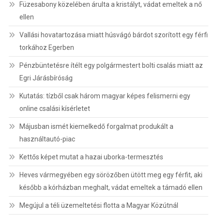
Füzesabony közelében árulta a kristályt, vádat emeltek a nő
ellen
Vallási hovatartozása miatt húsvágó bárdot szorított egy férfi
torkához Egerben
Pénzbüntetésre ítélt egy polgármestert bolti csalás miatt az
Egri Járásbíróság
Kutatás: tízből csak három magyar képes felismerni egy
online csalási kísérletet
Májusban ismét kiemelkedő forgalmat produkált a
használtautó-piac
Kettős képet mutat a hazai uborka-termesztés
Heves vármegyében egy sörözőben ütött meg egy férfit, aki
később a kórházban meghalt, vádat emeltek a támadó ellen
Megújul a téli üzemeltetési flotta a Magyar Közútnál