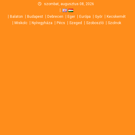
Skip
szombat, augusztus 08, 2026
to
Balaton
Budapest
Debrecen
Eger
Európa
Győr
Kecskemét
content
Miskolc
Nyíregyháza
Pécs
Szeged
Szoboszló
Szolnok