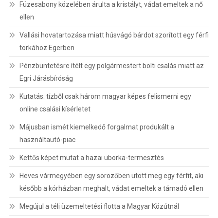
Füzesabony közelében árulta a kristályt, vádat emeltek a nő
ellen
Vallási hovatartozása miatt húsvágó bárdot szorított egy férfi
torkához Egerben
Pénzbüntetésre ítélt egy polgármestert bolti csalás miatt az
Egri Járásbíróság
Kutatás: tízből csak három magyar képes felismerni egy
online csalási kísérletet
Májusban ismét kiemelkedő forgalmat produkált a
használtautó-piac
Kettős képet mutat a hazai uborka-termesztés
Heves vármegyében egy sörözőben ütött meg egy férfit, aki
később a kórházban meghalt, vádat emeltek a támadó ellen
Megújul a téli üzemeltetési flotta a Magyar Közútnál