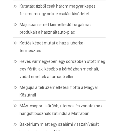
Kutatás: tízből csak három magyar képes
felismerni egy online csalási kísérletet
Májusban ismét kiemelkedő forgalmat
produkált a használtautó-piac
Kettős képet mutat a hazai uborka-
termesztés
Heves vármegyében egy sörözőben ütött meg
egy férfit, aki később a kórházban meghalt,
vádat emeltek a támadó ellen
Megújul a téli üzemeltetési flotta a Magyar
Közútnál
MÁV-csoport: sűrűbb, ütemes és vonatokhoz
hangolt buszhálózat indul a Mátrában
Baktérium miatt egy szalámi visszahívását