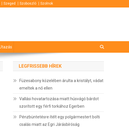
Szeged
Szoboszló
Szolnok
Utazás
LEGFRISSEBB HÍREK
Füzesabony közelében árulta a kristályt, vádat
emeltek a nő ellen
Vallási hovatartozása miatt húsvágó bárdot
szorított egy férfi torkához Egerben
Pénzbüntetésre ítélt egy polgármestert bolti
csalás miatt az Egri Járásbíróság