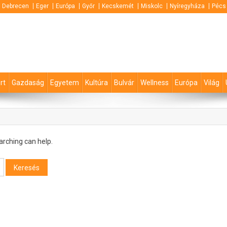
Debrecen
Eger
Európa
Győr
Kecskemét
Miskolc
Nyíregyháza
Pécs
rt
Gazdaság
Egyetem
Kultúra
Bulvár
Wellness
Európa
Világ
arching can help.