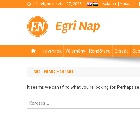
Skip
Balaton
Budapest
péntek, augusztus 07, 2026
to
content
Egri Nap
Helyi hírek
Vélemény
Rendőrség
Ország
Spo
NOTHING FOUND
It seems we can’t find what you’re looking for. Perhaps se
Keresés: