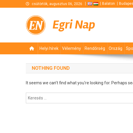
Skip
Balaton
Budapes
csütörtök, augusztus 06, 2026
to
content
Egri Nap
Helyi hírek
Vélemény
Rendőrség
Ország
Spo
NOTHING FOUND
It seems we can’t find what you’re looking for. Perhaps se
Keresés: