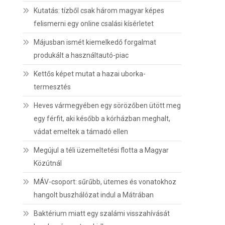
Kutatás: tízből csak három magyar képes
felismerni egy online csalási kísérletet
Májusban ismét kiemelkedő forgalmat
produkált a használtautó-piac
Kettős képet mutat a hazai uborka-
termesztés
Heves vármegyében egy sörözőben ütött meg
egy férfit, aki később a kórházban meghalt,
vádat emeltek a támadó ellen
Megújul a téli üzemeltetési flotta a Magyar
Közútnál
MÁV-csoport: sűrűbb, ütemes és vonatokhoz
hangolt buszhálózat indul a Mátrában
Baktérium miatt egy szalámi visszahívását