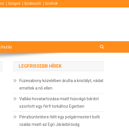
cs
Szeged
Szoboszló
Szolnok
Utazás
LEGFRISSEBB HÍREK
Füzesabony közelében árulta a kristályt, vádat
emeltek a nő ellen
Vallási hovatartozása miatt húsvágó bárdot
szorított egy férfi torkához Egerben
Pénzbüntetésre ítélt egy polgármestert bolti
csalás miatt az Egri Járásbíróság