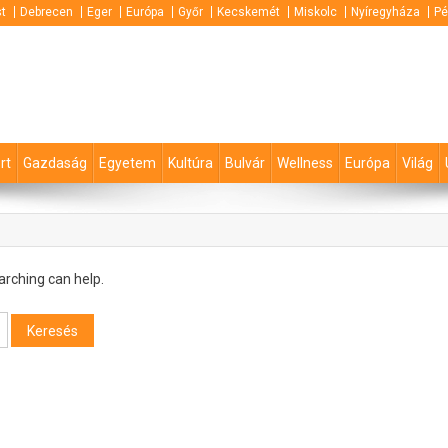
t
Debrecen
Eger
Európa
Győr
Kecskemét
Miskolc
Nyíregyháza
Pé
rt
Gazdaság
Egyetem
Kultúra
Bulvár
Wellness
Európa
Világ
arching can help.