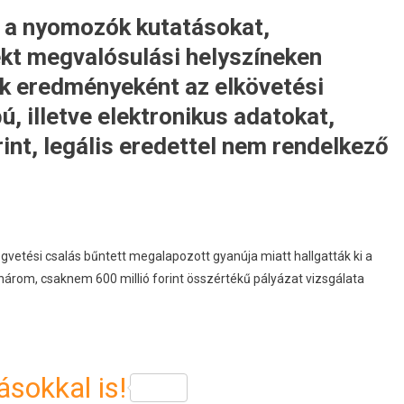
n a nyomozók kutatásokat,
jekt megvalósulási helyszíneken
ek eredményeként az elkövetési
ú, illetve elektronikus adatokat,
rint, legális eredettel nem rendelkező
ségvetési csalás bűntett megalapozott gyanúja miatt hallgatták ki a
árom, csaknem 600 millió forint összértékű pályázat vizsgálata
sokkal is!