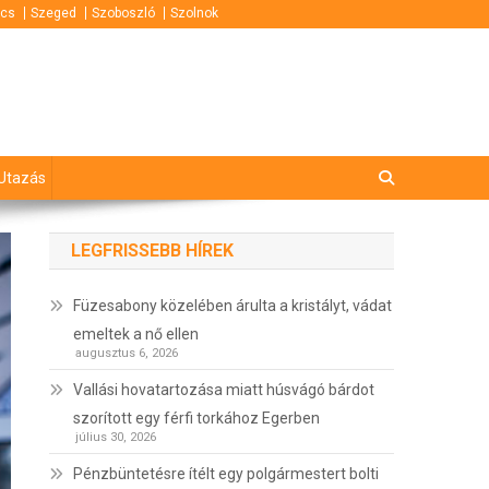
cs
Szeged
Szoboszló
Szolnok
Utazás
LEGFRISSEBB HÍREK
Füzesabony közelében árulta a kristályt, vádat
emeltek a nő ellen
augusztus 6, 2026
Vallási hovatartozása miatt húsvágó bárdot
szorított egy férfi torkához Egerben
július 30, 2026
Pénzbüntetésre ítélt egy polgármestert bolti