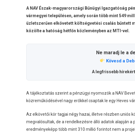
A NAV Észak-magyarországi Bűnügyi Igazgatóság pénz
vármegyei településen, amely során több mint 549 milli
üzletszerűen elkövetett költségvetési csalás bűntett
közölte a hatóság hétfőn közleményben az MTI-vel.
Ne maradj le a d
Kövesd a Deb
A legfrissebb hírekér
A tájékoztatás szerint a pénzügyi nyomozók a NAV Bevet
közreműködésével nagy erőkkel csaptak le egy Heves vá
Az elkövetői kör tagjai négy hazai, illetve részben uniós 
megvalósultak, de a rendelkezésre álló adatok alapján a 
eredményeképp több mint 310 millió forintot nem a proje