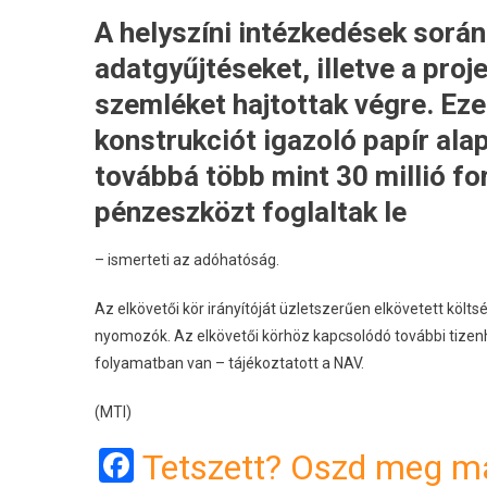
A helyszíni intézkedések sorá
adatgyűjtéseket, illetve a pro
szemléket hajtottak végre. Ez
konstrukciót igazoló papír alap
továbbá több mint 30 millió fo
pénzeszközt foglaltak le
– ismerteti az adóhatóság.
Az elkövetői kör irányítóját üzletszerűen elkövetett költ
nyomozók. Az elkövetői körhöz kapcsolódó további tizenh
folyamatban van – tájékoztatott a NAV.
(MTI)
Facebook
Tetszett? Oszd meg má