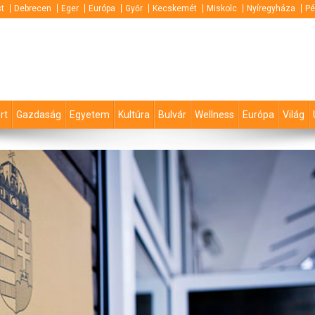
t
Debrecen
Eger
Európa
Győr
Kecskemét
Miskolc
Nyíregyháza
Pé
rt
Gazdaság
Egyetem
Kultúra
Bulvár
Wellness
Európa
Világ