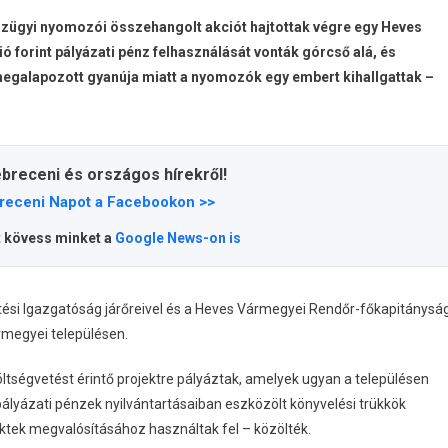
ügyi nyomozói összehangolt akciót hajtottak végre egy Heves
ó forint pályázati pénz felhasználását vonták górcső alá, és
 megalapozott gyanúja miatt a nyomozók egy embert kihallgattak –
ebreceni és országos hírekről!
receni Napot a Facebookon >>
t kövess minket a
Google News-on is
ési Igazgatóság járőreivel és a Heves Vármegyei Rendőr-főkapitánysá
rmegyei településen.
költségvetést érintő projektre pályáztak, amelyek ugyan a településen
pályázati pénzek nyilvántartásaiban eszközölt könyvelési trükkök
ktek megvalósításához használtak fel – közölték.