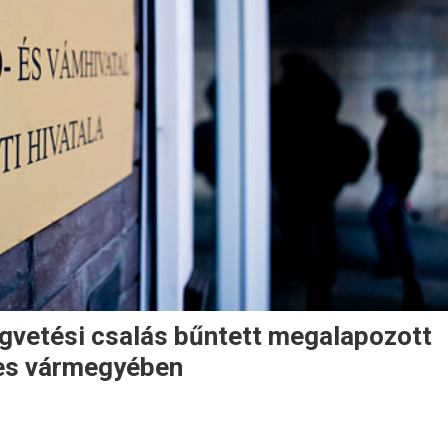
égvetési csalás bűntett megalapozott
es vármegyében