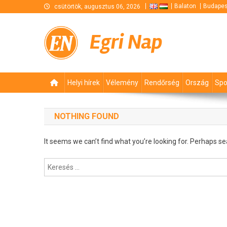
Skip
Balaton
Budapes
csütörtök, augusztus 06, 2026
to
content
Egri Nap
Helyi hírek
Vélemény
Rendőrség
Ország
Spo
NOTHING FOUND
It seems we can’t find what you’re looking for. Perhaps se
Keresés: