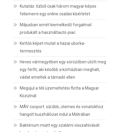
Kutatás: tízből csak három magyar képes
felismerni egy online csalási kísérletet
Májusban ismét kiemelkedő forgalmat
produkált a használtautó-piac
Kettős képet mutat a hazai uborka-
termesztés
Heves vármegyében egy sörözőben ütött meg
egy férfit, aki később a kórházban meghalt,
vádat emeltek a támadó ellen
Megújul a téli üzemeltetési flotta a Magyar
Közútnál
MÁV-csoport: sűrűbb, ütemes és vonatokhoz
hangolt buszhálózat indul a Mátrában
Baktérium miatt egy szalámi visszahívását