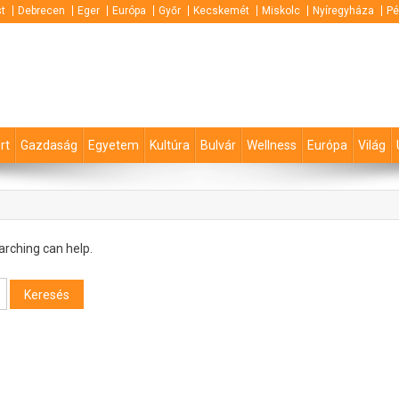
t
Debrecen
Eger
Európa
Győr
Kecskemét
Miskolc
Nyíregyháza
Pé
rt
Gazdaság
Egyetem
Kultúra
Bulvár
Wellness
Európa
Világ
arching can help.