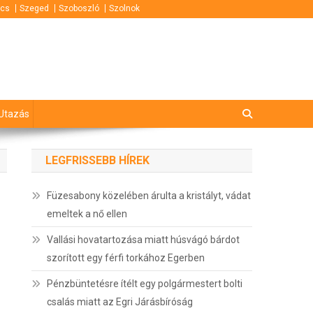
cs
Szeged
Szoboszló
Szolnok
Utazás
LEGFRISSEBB HÍREK
Füzesabony közelében árulta a kristályt, vádat
emeltek a nő ellen
Vallási hovatartozása miatt húsvágó bárdot
szorított egy férfi torkához Egerben
Pénzbüntetésre ítélt egy polgármestert bolti
csalás miatt az Egri Járásbíróság