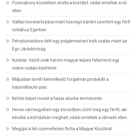
Füzesabony közelében árulta a kristályt, vádat emeltek a nő
ellen
Vallási hovatartozása miatt húsvágó bárdot szorított egy férfi
torkához Egerben
Pénzbüntetésre ítélt egy polgármestert bolti csalás miatt az
Egri Járásbíróság
Kutatás: tízből csak három magyar képes felismerni egy
online csalási kísérletet
Májusban ismét kiemelkedő forgalmat produkált a
használtautó-piac
Kettős képet mutat a hazai uborka-termesztés
Heves vármegyében egy sörözőben ütött meg egy férfit, aki
később a kórházban meghalt, vádat emeltek a támadó ellen
Megújul a téli üzemeltetési flotta a Magyar Közútnál