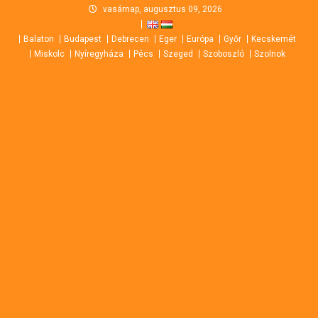
Skip
vasárnap, augusztus 09, 2026
to
Balaton
Budapest
Debrecen
Eger
Európa
Győr
Kecskemét
content
Miskolc
Nyíregyháza
Pécs
Szeged
Szoboszló
Szolnok