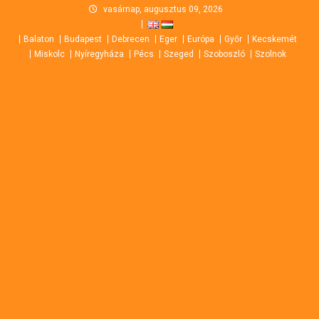
Skip
vasárnap, augusztus 09, 2026
to
Balaton
Budapest
Debrecen
Eger
Európa
Győr
Kecskemét
content
Miskolc
Nyíregyháza
Pécs
Szeged
Szoboszló
Szolnok