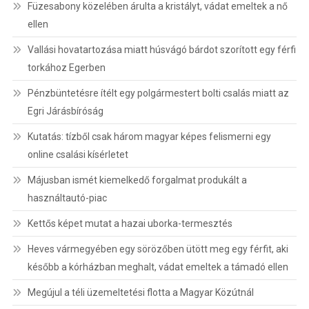
Füzesabony közelében árulta a kristályt, vádat emeltek a nő
ellen
Vallási hovatartozása miatt húsvágó bárdot szorított egy férfi
torkához Egerben
Pénzbüntetésre ítélt egy polgármestert bolti csalás miatt az
Egri Járásbíróság
Kutatás: tízből csak három magyar képes felismerni egy
online csalási kísérletet
Májusban ismét kiemelkedő forgalmat produkált a
használtautó-piac
Kettős képet mutat a hazai uborka-termesztés
Heves vármegyében egy sörözőben ütött meg egy férfit, aki
később a kórházban meghalt, vádat emeltek a támadó ellen
Megújul a téli üzemeltetési flotta a Magyar Közútnál