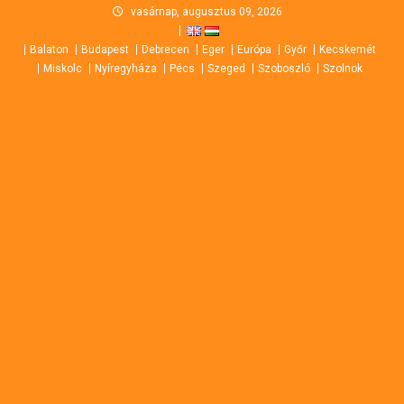
Skip
vasárnap, augusztus 09, 2026
to
Balaton
Budapest
Debrecen
Eger
Európa
Győr
Kecskemét
content
Miskolc
Nyíregyháza
Pécs
Szeged
Szoboszló
Szolnok