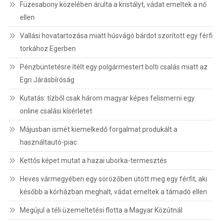
Füzesabony közelében árulta a kristályt, vádat emeltek a nő
ellen
Vallási hovatartozása miatt húsvágó bárdot szorított egy férfi
torkához Egerben
Pénzbüntetésre ítélt egy polgármestert bolti csalás miatt az
Egri Járásbíróság
Kutatás: tízből csak három magyar képes felismerni egy
online csalási kísérletet
Májusban ismét kiemelkedő forgalmat produkált a
használtautó-piac
Kettős képet mutat a hazai uborka-termesztés
Heves vármegyében egy sörözőben ütött meg egy férfit, aki
később a kórházban meghalt, vádat emeltek a támadó ellen
Megújul a téli üzemeltetési flotta a Magyar Közútnál