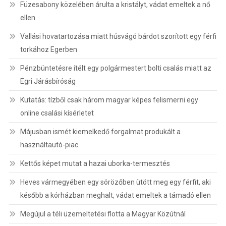
Füzesabony közelében árulta a kristályt, vádat emeltek a nő
ellen
Vallási hovatartozása miatt húsvágó bárdot szorított egy férfi
torkához Egerben
Pénzbüntetésre ítélt egy polgármestert bolti csalás miatt az
Egri Járásbíróság
Kutatás: tízből csak három magyar képes felismerni egy
online csalási kísérletet
Májusban ismét kiemelkedő forgalmat produkált a
használtautó-piac
Kettős képet mutat a hazai uborka-termesztés
Heves vármegyében egy sörözőben ütött meg egy férfit, aki
később a kórházban meghalt, vádat emeltek a támadó ellen
Megújul a téli üzemeltetési flotta a Magyar Közútnál