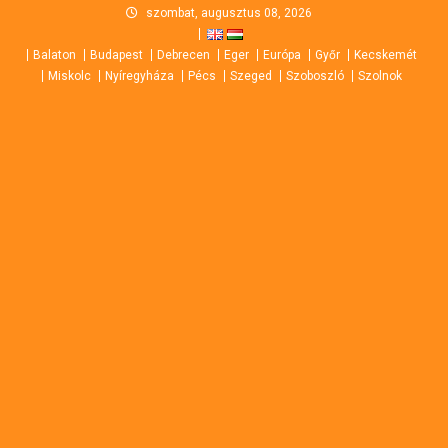
Skip
szombat, augusztus 08, 2026
to
Balaton
Budapest
Debrecen
Eger
Európa
Győr
Kecskemét
content
Miskolc
Nyíregyháza
Pécs
Szeged
Szoboszló
Szolnok