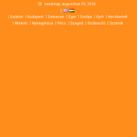
Skip
vasárnap, augusztus 09, 2026
to
Balaton
Budapest
Debrecen
Eger
Európa
Győr
Kecskemét
content
Miskolc
Nyíregyháza
Pécs
Szeged
Szoboszló
Szolnok