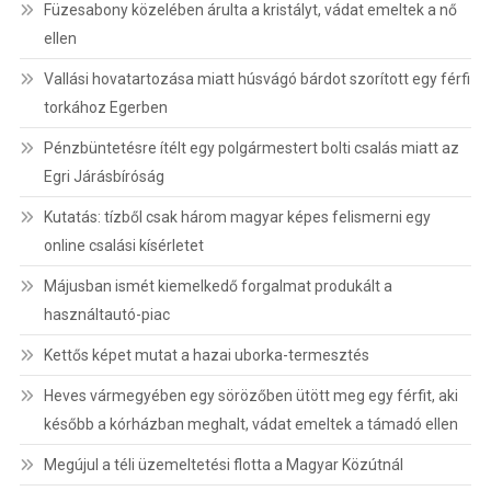
Füzesabony közelében árulta a kristályt, vádat emeltek a nő
ellen
Vallási hovatartozása miatt húsvágó bárdot szorított egy férfi
torkához Egerben
Pénzbüntetésre ítélt egy polgármestert bolti csalás miatt az
Egri Járásbíróság
Kutatás: tízből csak három magyar képes felismerni egy
online csalási kísérletet
Májusban ismét kiemelkedő forgalmat produkált a
használtautó-piac
Kettős képet mutat a hazai uborka-termesztés
Heves vármegyében egy sörözőben ütött meg egy férfit, aki
később a kórházban meghalt, vádat emeltek a támadó ellen
Megújul a téli üzemeltetési flotta a Magyar Közútnál